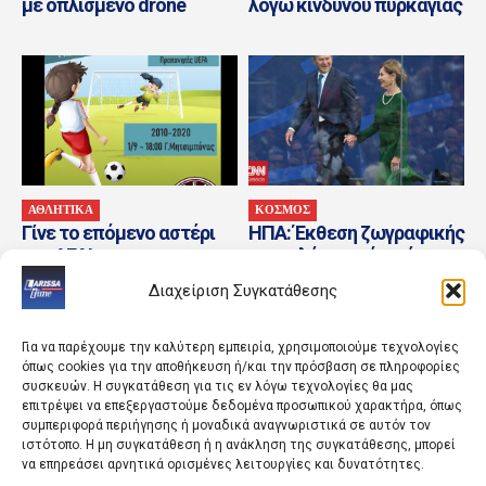
με οπλισμένο drone
λόγω κινδύνου πυρκαγιάς
ΑΘΛΗΤΙΚΑ
ΚΟΣΜΟΣ
Γίνε το επόμενο αστέρι
ΗΠΑ: Έκθεση ζωγραφικής
της ΑΕΛ!
για καλό σκοπό με έργα
του πρώην προέδρου
Διαχείριση Συγκατάθεσης
Τζορτζ Μπους
Για να παρέχουμε την καλύτερη εμπειρία, χρησιμοποιούμε τεχνολογίες
όπως cookies για την αποθήκευση ή/και την πρόσβαση σε πληροφορίες
συσκευών. Η συγκατάθεση για τις εν λόγω τεχνολογίες θα μας
επιτρέψει να επεξεργαστούμε δεδομένα προσωπικού χαρακτήρα, όπως
συμπεριφορά περιήγησης ή μοναδικά αναγνωριστικά σε αυτόν τον
ιστότοπο. Η μη συγκατάθεση ή η ανάκληση της συγκατάθεσης, μπορεί
να επηρεάσει αρνητικά ορισμένες λειτουργίες και δυνατότητες.