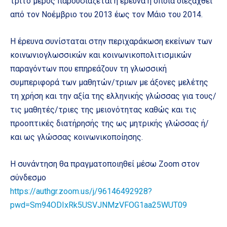
τρίτο μέρος παρουσιάζεται η έρευνα η οποία διεξαχθεί
από τον Νοέμβριο του 2013 έως τον Μάιο του 2014.
Η έρευνα συνίσταται στην περιχαράκωση εκείνων των
κοινωνιογλωσσικών και κοινωνικοπολιτισμικών
παραγόντων που επηρεάζουν τη γλωσσική
συμπεριφορά των μαθητών/τριων με άξονες μελέτης
τη χρήση και την αξία της ελληνικής γλώσσας για τους/
τις μαθητές/τριες της μειονότητας καθώς και τις
προοπτικές διατήρησής της ως μητρικής γλώσσας ή/
και ως γλώσσας κοινωνικοποίησης.
Η συνάντηση θα πραγματοποιηθεί μέσω Zoom στον
σύνδεσμο
https://authgr.zoom.us/j/96146492928?
pwd=Sm94ODIxRk5USVJNMzVFOG1aa25WUT09