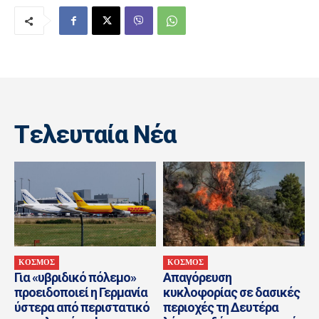
Tελευταία Nέα
ΚΟΣΜΟΣ
ΚΟΣΜΟΣ
Για «υβριδικό πόλεμο»
Απαγόρευση
προειδοποιεί η Γερμανία
κυκλοφορίας σε δασικές
ύστερα από περιστατικό
περιοχές τη Δευτέρα