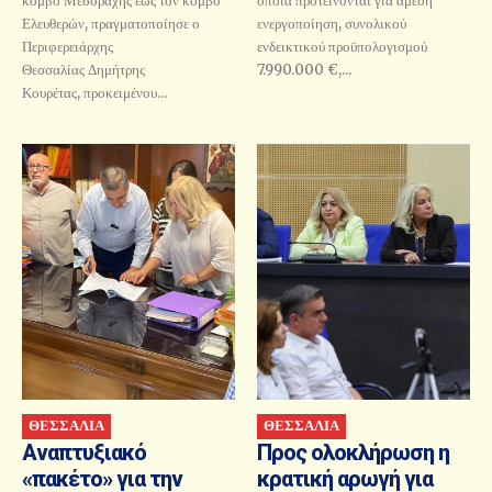
κόμβο Μεσοράχης έως τον κόμβο
οποία προτείνονται για άμεση
Ελευθερών, πραγματοποίησε ο
ενεργοποίηση, συνολικού
Περιφερειάρχης
ενδεικτικού προϋπολογισμού
Θεσσαλίας Δημήτρης
7.990.000 €,...
Κουρέτας, προκειμένου...
ΘΕΣΣΑΛΙΑ
ΘΕΣΣΑΛΙΑ
Αναπτυξιακό
Προς ολοκλήρωση η
«πακέτο» για την
κρατική αρωγή για