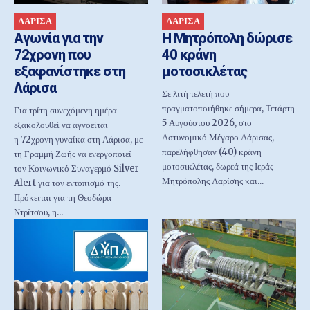
ΛΑΡΙΣΑ
ΛΑΡΙΣΑ
Αγωνία για την
H Μητρόπολη δώρισε
72χρονη που
40 κράνη
εξαφανίστηκε στη
μοτοσικλέτας
Λάρισα
Σε λιτή τελετή που
πραγματοποιήθηκε σήμερα, Τετάρτη
Για τρίτη συνεχόμενη ημέρα
5 Αυγούστου 2026, στο
εξακολουθεί να αγνοείται
Αστυνομικό Μέγαρο Λάρισας,
η 72χρονη γυναίκα στη Λάρισα, με
παρελήφθησαν (40) κράνη
τη Γραμμή Ζωής να ενεργοποιεί
μοτοσικλέτας, δωρεά της Ιεράς
τον Κοινωνικό Συναγερμό Silver
Μητρόπολης Λαρίσης και...
Alert για τον εντοπισμό της.
Πρόκειται για τη Θεοδώρα
Ντρίτσου, η...