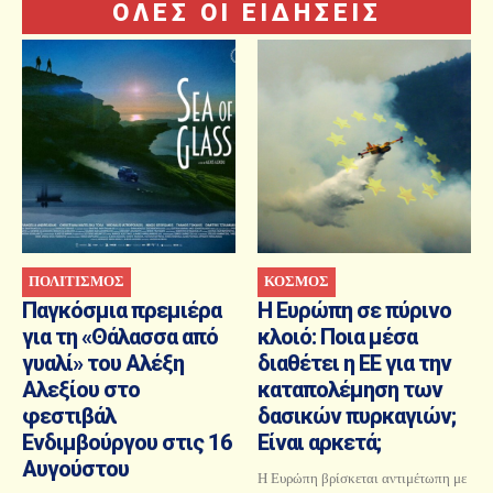
ΟΛΕΣ ΟΙ ΕΙΔΗΣΕΙΣ
ΠΟΛΙΤΙΣΜΟΣ
ΚΟΣΜΟΣ
Παγκόσμια πρεμιέρα
Η Ευρώπη σε πύρινο
για τη «Θάλασσα από
κλοιό: Ποια μέσα
γυαλί» του Αλέξη
διαθέτει η ΕΕ για την
Αλεξίου στο
καταπολέμηση των
φεστιβάλ
δασικών πυρκαγιών;
Ενδιμβούργου στις 16
Είναι αρκετά;
Αυγούστου
Η Ευρώπη βρίσκεται αντιμέτωπη με