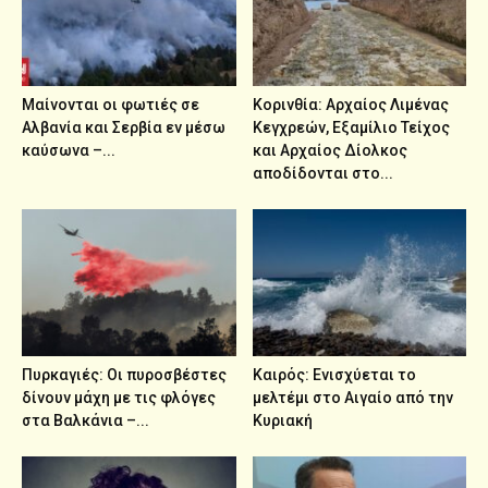
Μαίνονται οι φωτιές σε
Κορινθία: Αρχαίος Λιμένας
Αλβανία και Σερβία εν μέσω
Κεγχρεών, Εξαμίλιο Τείχος
καύσωνα –...
και Aρχαίος Δίολκος
αποδίδονται στο...
Πυρκαγιές: Οι πυροσβέστες
Καιρός: Ενισχύεται το
δίνουν μάχη με τις φλόγες
μελτέμι στο Αιγαίο από την
στα Βαλκάνια –...
Κυριακή