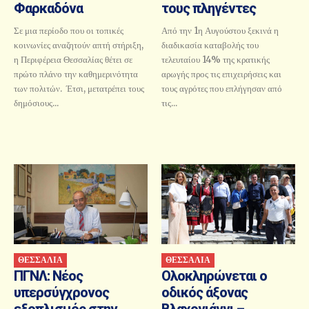
Φαρκαδόνα
τους πληγέντες
Σε μια περίοδο που οι τοπικές
Από την 1η Αυγούστου ξεκινά η
κοινωνίες αναζητούν απτή στήριξη,
διαδικασία καταβολής του
η Περιφέρεια Θεσσαλίας θέτει σε
τελευταίου 14% της κρατικής
πρώτο πλάνο την καθημερινότητα
αρωγής προς τις επιχειρήσεις και
των πολιτών. Έτσι, μετατρέπει τους
τους αγρότες που επλήγησαν από
δημόσιους...
τις...
ΘΕΣΣΑΛΙΑ
ΘΕΣΣΑΛΙΑ
ΠΓΝΛ: Νέος
Ολοκληρώνεται ο
υπερσύγχρονος
οδικός άξονας
εξοπλισμός στην
Βλαχογιάννι –