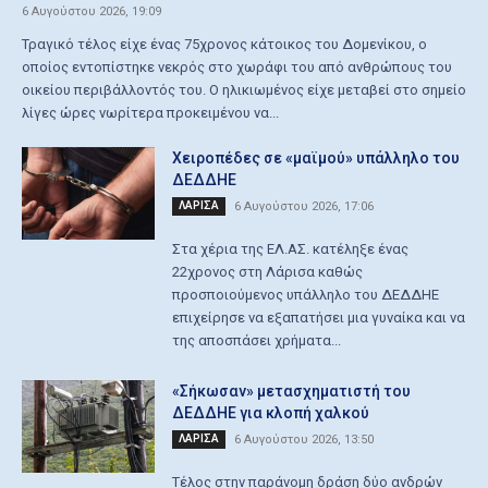
6 Αυγούστου 2026, 19:09
Τραγικό τέλος είχε ένας 75χρονος κάτοικος του Δομενίκου, ο
οποίος εντοπίστηκε νεκρός στο χωράφι του από ανθρώπους του
οικείου περιβάλλοντός του. Ο ηλικιωμένος είχε μεταβεί στο σημείο
λίγες ώρες νωρίτερα προκειμένου να...
Χειροπέδες σε «μαϊμού» υπάλληλο του
ΔΕΔΔΗΕ
ΛΑΡΙΣΑ
6 Αυγούστου 2026, 17:06
Στα χέρια της ΕΛ.ΑΣ. κατέληξε ένας
22χρονος στη Λάρισα καθώς
προσποιούμενος υπάλληλο του ΔΕΔΔΗΕ
επιχείρησε να εξαπατήσει μια γυναίκα και να
της αποσπάσει χρήματα...
«Σήκωσαν» μετασχηματιστή του
ΔΕΔΔΗΕ για κλοπή χαλκού
ΛΑΡΙΣΑ
6 Αυγούστου 2026, 13:50
Τέλος στην παράνομη δράση δύο ανδρών