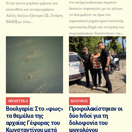
ένα ακόμη καλοκαίρι ακραίων
Η νέα ταινία μεγάλου μήκους του
δασικών πυρκαγιών, με τις φλόγες
σκηνοθέτη και σεναριογράφου
να δοκιμάζουν τα όρια του
Αλέξη Αλεξίου (Ιστορία 52, Τετάρτη
ευρωπαϊκού μηχανισμού πολιτικής
04:45) με τίτλο...
προστασίας.Παρά την ενίσχυση των
επιχειρησιακών δυνατοτήτων της...
ΑΘΛΗΤΙΚΑ
ΚΟΣΜΟΣ
Βουλγαρία: Στο «φως»
Προφυλακίστηκαν οι
τα θεμέλια της
δύο Ινδοί για τη
αρχαίας Γέφυρας του
δολοφονία του
Κωνσταντίνου μετά
ψυχολόγου