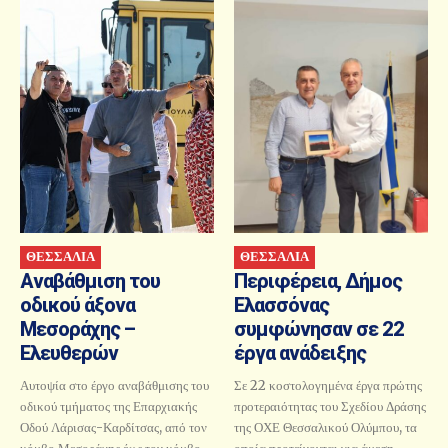
ΘΕΣΣΑΛΙΑ
ΘΕΣΣΑΛΙΑ
Αναβάθμιση του
Περιφέρεια, Δήμος
οδικού άξονα
Ελασσόνας
Μεσοράχης –
συμφώνησαν σε 22
Ελευθερών
έργα ανάδειξης
Αυτοψία στο έργο αναβάθμισης του
Σε 22 κοστολογημένα έργα πρώτης
οδικού τμήματος της Επαρχιακής
προτεραιότητας του Σχεδίου Δράσης
Οδού Λάρισας-Καρδίτσας, από τον
της ΟΧΕ Θεσσαλικού Ολύμπου, τα