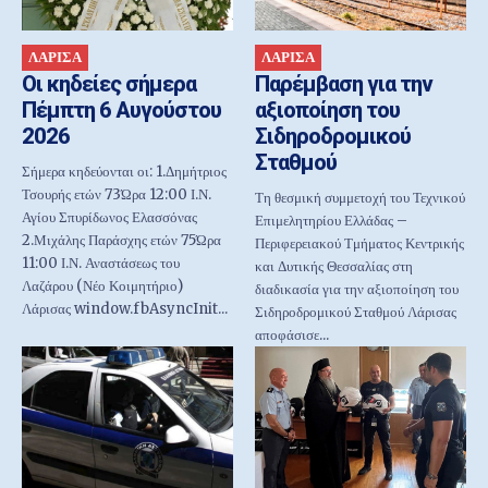
ΛΑΡΙΣΑ
ΛΑΡΙΣΑ
Οι κηδείες σήμερα
Παρέμβαση για την
Πέμπτη 6 Αυγούστου
αξιοποίηση του
2026
Σιδηροδρομικού
Σταθμού
Σήμερα κηδεύονται οι: 1.Δημήτριος
Τσουρής ετών 73Ώρα 12:00 Ι.Ν.
Τη θεσμική συμμετοχή του Τεχνικού
Αγίου Σπυρίδωνος Ελασσόνας
Επιμελητηρίου Ελλάδας –
2.Μιχάλης Παράσχης ετών 75Ώρα
Περιφερειακού Τμήματος Κεντρικής
11:00 Ι.Ν. Αναστάσεως του
και Δυτικής Θεσσαλίας στη
Λαζάρου (Νέο Κοιμητήριο)
διαδικασία για την αξιοποίηση του
Λάρισας window.fbAsyncInit...
Σιδηροδρομικού Σταθμού Λάρισας
αποφάσισε...