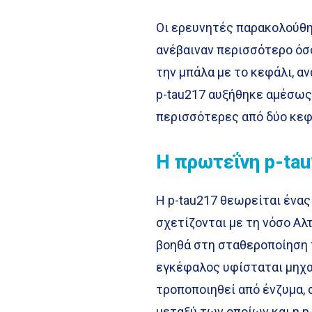
Οι ερευνητές παρακολούθησ
ανέβαιναν περισσότερο όσο
την μπάλα με το κεφάλι, α
p-tau217 αυξήθηκε αμέσως 
περισσότερες από δύο κεφ
Η πρωτεΐνη p-ta
Η p-tau217 θεωρείται ένας
σχετίζονται με τη νόσο Αλ
βοηθά στη σταθεροποίηση
εγκέφαλος υφίσταται μηχα
τροποποιηθεί από ένζυμα,
μεταξύ των οποίων και η p