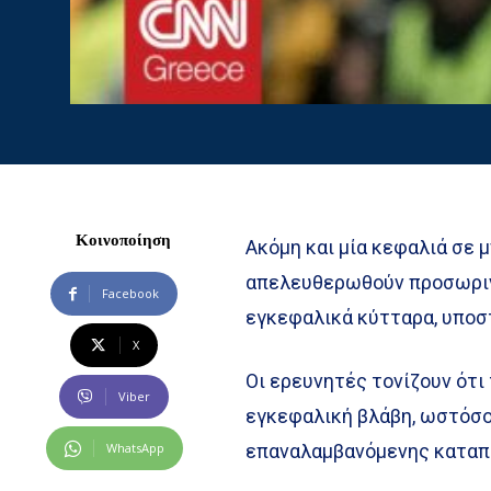
Κοινοποίηση
Ακόμη και μία κεφαλιά σε 
απελευθερωθούν προσωριν
Facebook
εγκεφαλικά κύτταρα, υποστ
X
Οι ερευνητές τονίζουν ότι
Viber
εγκεφαλική βλάβη, ωστόσο 
WhatsApp
επαναλαμβανόμενης καταπ