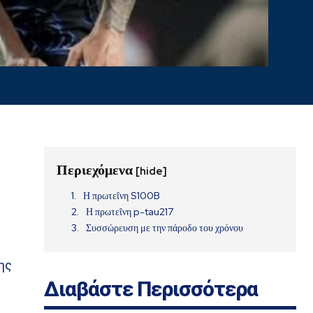
Περιεχόμενα
[hide]
Η πρωτεΐνη S100B
Η πρωτεΐνη p-tau217
Συσσώρευση με την πάροδο του χρόνου
ης
Διαβάστε Περισσότερα