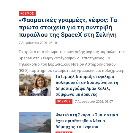
ΚΟΣΜΟΣ
«Φασματικές γραμμές», νέφος: Τα
πρώτα στοιχεία για τη συντριβή
πυραύλου της SpaceX στη Σελήνη
7 Αυγούστου 2026, 05:10
Το πρώτο αποτύπωμα της συντριβής μέρους πυραύλου της
SpaceX στη Σελήνη κατέγραψαν οι επιστήμονες. Το
τηλεσκόπιο του Ευρωπαϊκού Νότιου Αστεροσκοπείου
(ESO) παρατήρησε «φασματικές γραμμές», μια πολύχρωμη...
Το Ισραήλ διέπραξε «έγκλημα
πολέμου» όταν δολοφόνησε τη
δημοσιογράφο Αμαλ Χαλίλ,
σύμφωνα με έρευνες
ΚΟΣΜΟΣ
7 Αυγούστου 2026, 05:07
Φωτιά στη Σκύρο: «Ουσιαστικά
έχει οριοθετηθεί» λέει ο
δήμαρχος του νησιού