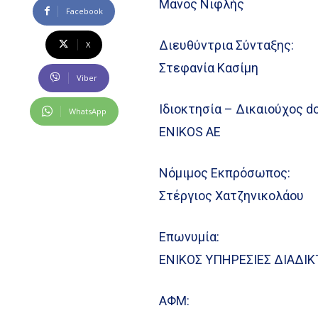
Μάνος Νιφλής
Facebook
Διευθύντρια Σύνταξης:
X
Στεφανία Κασίμη
Viber
Ιδιοκτησία – Δικαιούχος d
WhatsApp
ENIKOS AE
Νόμιμος Εκπρόσωπος:
Στέργιος Χατζηνικολάου
Επωνυμία:
ΕΝΙΚΟΣ ΥΠΗΡΕΣΙΕΣ ΔΙΑΔΙΚ
ΑΦΜ: