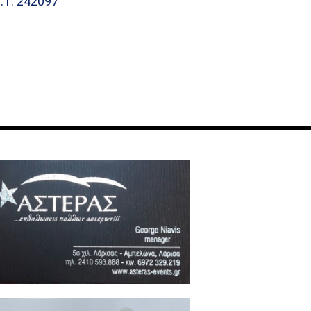
.Τ. 242097