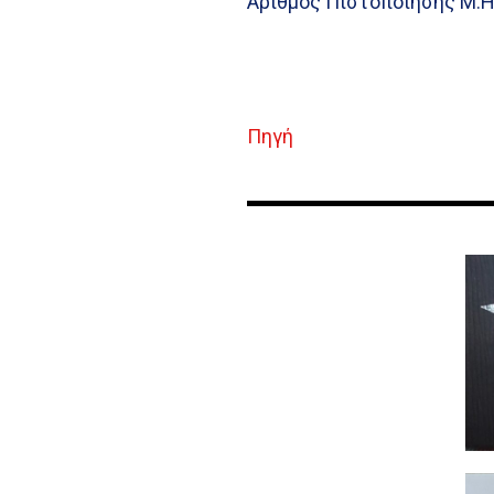
Αριθμός Πιστοποίησης Μ.Η
Πηγή