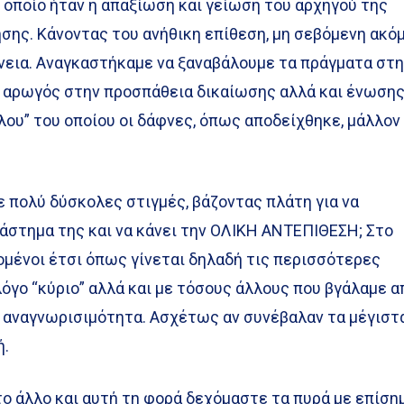
 οποίο ήταν η απαξίωση και γείωση του αρχηγού της
σης. Κάνοντας του ανήθικη επίθεση, μη σεβόμενη ακό
γένεια. Αναγκαστήκαμε να ξαναβάλουμε τα πράγματα στ
ο αρωγός στην προσπάθεια δικαίωσης αλλά και ένωσης
ου” του οποίου οι δάφνες, όπως αποδείχθηκε, μάλλον
σε πολύ δύσκολες στιγμές, βάζοντας πλάτη για να
άστημα της και να κάνει την ΟΛΙΚΗ ΑΝΤΕΠΙΘΕΣΗ; Στο
μένοι έτσι όπως γίνεται δηλαδή τις περισσότερες
λόγο “κύριο” αλλά και με τόσους άλλους που βγάλαμε α
ς αναγνωρισιμότητα. Ασχέτως αν συνέβαλαν τα μέγιστ
ή.
το άλλο και αυτή τη φορά δεχόμαστε τα πυρά με επίση