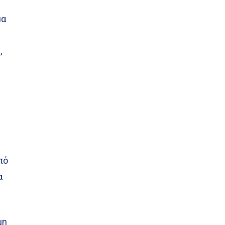
μα
η
,
πό
α
μη