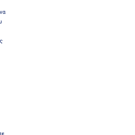
να
ω
ας
σε