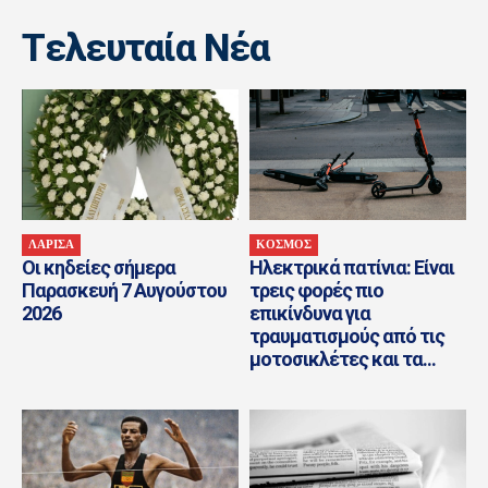
Tελευταία Nέα
ΛΑΡΙΣΑ
ΚΟΣΜΟΣ
Οι κηδείες σήμερα
Ηλεκτρικά πατίνια: Είναι
Παρασκευή 7 Αυγούστου
τρεις φορές πιο
2026
επικίνδυνα για
τραυματισμούς από τις
μοτοσικλέτες και τα...