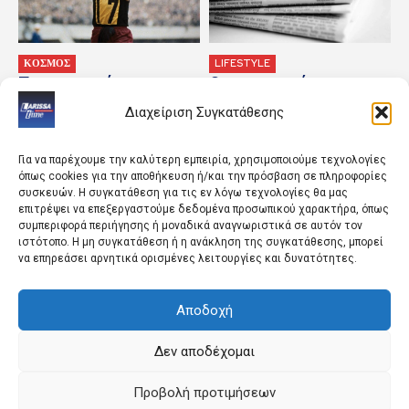
ΚΟΣΜΟΣ
LIFESTYLE
Τα σημαντικότερα
Οι οικονομικές
γεγονότα της ημέρας
εφημερίδες 7/8/2026
Διαχείριση Συγκατάθεσης
Για να παρέχουμε την καλύτερη εμπειρία, χρησιμοποιούμε τεχνολογίες
όπως cookies για την αποθήκευση ή/και την πρόσβαση σε πληροφορίες
συσκευών. Η συγκατάθεση για τις εν λόγω τεχνολογίες θα μας
επιτρέψει να επεξεργαστούμε δεδομένα προσωπικού χαρακτήρα, όπως
συμπεριφορά περιήγησης ή μοναδικά αναγνωριστικά σε αυτόν τον
ιστότοπο. Η μη συγκατάθεση ή η ανάκληση της συγκατάθεσης, μπορεί
να επηρεάσει αρνητικά ορισμένες λειτουργίες και δυνατότητες.
ΚΟΣΜΟΣ
ΚΟΣΜΟΣ
«Φασματικές γραμμές»,
Το Ισραήλ διέπραξε
Αποδοχή
νέφος: Τα πρώτα
«έγκλημα πολέμου» όταν
στοιχεία για τη συντριβή
δολοφόνησε τη
πυραύλου της SpaceX στη
δημοσιογράφο Αμαλ
Δεν αποδέχομαι
Σελήνη
Χαλίλ, σύμφωνα με
έρευνες
Προβολή προτιμήσεων