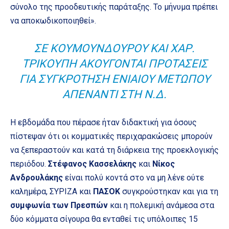
σύνολο της προοδευτικής παράταξης. Το μήνυμα πρέπει
να αποκωδικοποιηθεί».
ΣΕ ΚΟΥΜΟΥΝΔΟΎΡΟΥ ΚΑΙ ΧΑΡ.
ΤΡΙΚΟΎΠΗ ΑΚΟΎΓΟΝΤΑΙ ΠΡΟΤΆΣΕΙΣ
ΓΙΑ ΣΥΓΚΡΌΤΗΣΗ ΕΝΙΑΊΟΥ ΜΕΤΏΠΟΥ
ΑΠΈΝΑΝΤΙ ΣΤΗ Ν.Δ.
Η εβδομάδα που πέρασε ήταν διδακτική για όσους
πίστεψαν ότι οι κομματικές περιχαρακώσεις μπορούν
να ξεπεραστούν και κατά τη διάρκεια της προεκλογικής
περιόδου.
Στέφανος Κασσελάκης
και
Νίκος
Ανδρουλάκης
είναι πολύ κοντά στο να μη λένε ούτε
καλημέρα, ΣΥΡΙΖΑ και
ΠΑΣΟΚ
συγκρούστηκαν και για τη
συμφωνία των Πρεσπών
και η πολεμική ανάμεσα στα
δύο κόμματα σίγουρα θα ενταθεί τις υπόλοιπες 15