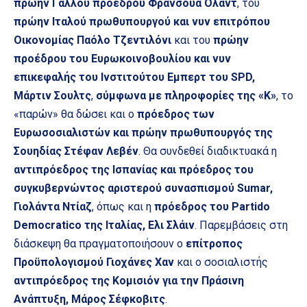
πρώην Γάλλου προέδρου Φρανσουά Ολάντ
, του
πρώην Ιταλού πρωθυπουργού και νυν επιτρόπου
Οικονομίας Παόλο Τζεντιλόνι
και του
πρώην
προέδρου του Ευρωκοινοβουλίου και νυν
επικεφαλής του Ινστιτούτου Εμπερτ του SPD,
Μάρτιν Σουλτς
,
σύμφωνα με πληροφορίες της «Κ»
, το
«παρών» θα δώσει και ο
πρόεδρος των
Ευρωσοσιαλιστών και πρώην πρωθυπουργός της
Σουηδίας Στέφαν Λεβέν
. Θα συνδεθεί διαδικτυακά η
αντιπρόεδρος της Ισπανίας και πρόεδρος του
συγκυβερνώντος αριστερού συνασπισμού Sumar,
Γιολάντα Ντίαζ
, όπως και η
πρόεδρος του Partido
Democratico της Ιταλίας, Ελι Σλάιν
. Παρεμβάσεις στη
διάσκεψη θα πραγματοποιήσουν ο
επίτροπος
Προϋπολογισμού Γιοχάνες Χαν
και ο σοσιαλιστής
αντιπρόεδρος της Κομισιόν για την Πράσινη
Ανάπτυξη, Μάρος Σέφκοβιτς
.