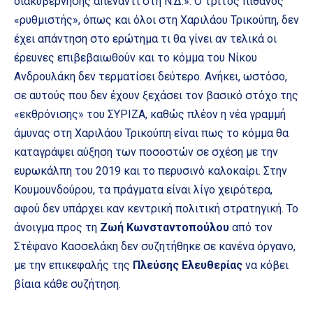
διακυβέρνησης απέναντι στη Ν.Δ.». Ο τρίτος πιθανός
«ρυθμιστής», όπως και όλοι στη Χαριλάου Τρικούπη, δεν
έχει απάντηση στο ερώτημα τι θα γίνει αν τελικά οι
έρευνες επιβεβαιωθούν και το κόμμα του Νίκου
Ανδρουλάκη δεν τερματίσει δεύτερο. Ανήκει, ωστόσο,
σε αυτούς που δεν έχουν ξεχάσει τον βασικό στόχο της
«εκθρόνισης» του ΣΥΡΙΖΑ, καθώς πλέον η νέα γραμμή
άμυνας στη Χαριλάου Τρικούπη είναι πως το κόμμα θα
καταγράψει αύξηση των ποσοστών σε σχέση με την
ευρωκάλπη του 2019 και το περυσινό καλοκαίρι. Στην
Κουμουνδούρου, τα πράγματα είναι λίγο χειρότερα,
αφού δεν υπάρχει καν κεντρική πολιτική στρατηγική. Το
άνοιγμα προς τη
Ζωή Κωνσταντοπούλου
από τον
Στέφανο Κασσελάκη δεν συζητήθηκε σε κανένα όργανο,
με την επικεφαλής της
Πλεύσης Ελευθερίας
να κόβει
βίαια κάθε συζήτηση.