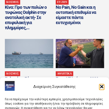
ΚΟΣΜΟΣ
ΕΥ ΖΗΝ
Κίνα: Προ των πυλών ο
No Pain, No Gain και η
τυφώνας Dolphin στην
ουτοπική επιθυμία να
ανατολική ακτή- Σε
είμαστε πάντα
επιφυλακή για
ευτυχισμένοι
πλημμύρες,...
ΚΟΣΜΟΣ
ΑΘΛΗΤΙΚΑ
Σκληρό παζάρι για τα
Στην AEK μέχρι το 2030 ο
Στενά του Ορμούζ – Τι
Σταύρος Πήλιος
Διαχείριση Συγκατάθεσης
ζητά το Ιράν από τον...
Για να παρέχουμε την καλύτερη εμπειρία, χρησιμοποιούμε τεχνολογίες
όπως cookies για την αποθήκευση ή/και την πρόσβαση σε πληροφορίες
συσκευών. Η συγκατάθεση για τις εν λόγω τεχνολογίες θα μας