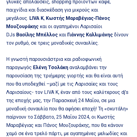
γλυκές απολαύσεις, shopping προϊόντων καφέ,
παιχνίδια και διασκέδαση για μικρούς και
μεγάλους.
LIVA K
,
Κωστής Μαραβέγιας-Πάνος
Μουζουράκης
και οι αγαπημένοι Λαρισαίοι
DJs
Βασίλης Μπέλλος
και
Γιάννης Καλλιμάνης
δίνουν
τον ρυθμό, σε τρεις μοναδικές συναυλίες.
Η γνωστή παρουσιάστρια και ραδιοφωνική
παραγωγός
Ελένη Τσολάκη
αναλαμβάνει την
παρουσίαση της τριήμερης γιορτής και θα είναι αυτή
που θα υποδεχθεί –μαζί με τις Λαρισαίες και τους
Λαρισαίους- τον LIVA K, έναν από τους καλύτερους dj’s
της εποχής μας, την Παρασκευή 24 Μαΐου, σε μια
μοναδική συναυλία που θα αφήσει εποχή! Τη «σκυτάλη»
παίρνουν το Σάββατο, 25 Μαΐου 2024, οι Κωστής
Μαραβέγιας και Πάνος Μουζουράκης, που θα κάνουν
χαμό σε ένα τρελό πάρτι, με αγαπημένες μελωδίες και