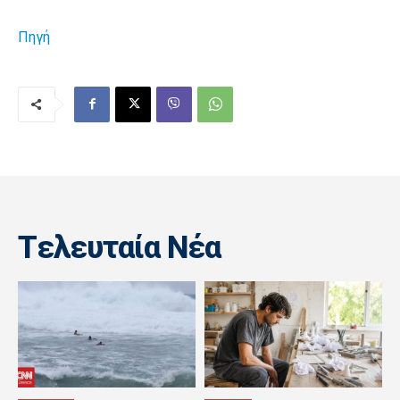
Πηγή
Tελευταία Nέα