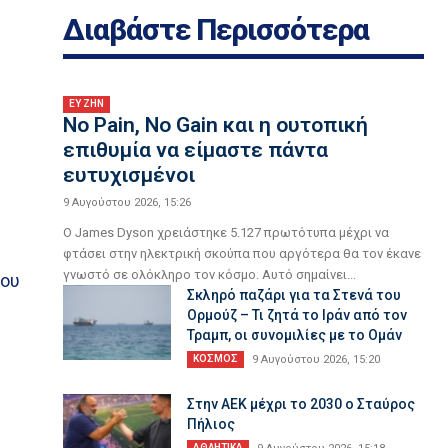
Διαβάστε Περισσότερα
ΕΥ ΖΗΝ
No Pain, No Gain και η ουτοπική
επιθυμία να είμαστε πάντα
ευτυχισμένοι
9 Αυγούστου 2026, 15:26
Ο James Dyson χρειάστηκε 5.127 πρωτότυπα μέχρι να
φτάσει στην ηλεκτρική σκούπα που αργότερα θα τον έκανε
γνωστό σε ολόκληρο τον κόσμο. Αυτό σημαίνει...
του
Σκληρό παζάρι για τα Στενά του
Ορμούζ – Τι ζητά το Ιράν από τον
Τραμπ, οι συνομιλίες με το Ομάν
ΚΟΣΜΟΣ
9 Αυγούστου 2026, 15:20
Στην AEK μέχρι το 2030 ο Σταύρος
Πήλιος
ΑΘΛΗΤΙΚΑ