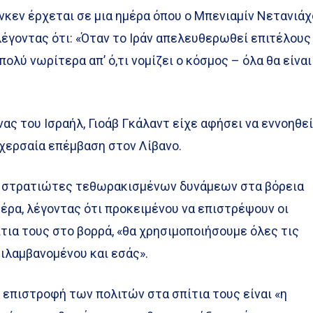
νκεν έρχεται σε μια ημέρα όπου ο Μπενιαμίν Νετανιά
λέγοντας ότι: «Όταν το Ιράν απελευθερωθεί επιτέλους
πολύ νωρίτερα απ’ ό,τι νομίζει ο κόσμος – όλα θα είναι
ας του Ισραήλ, Γιοάβ Γκάλαντ είχε αφήσει να εννοηθε
α χερσαία επέμβαση στον Λίβανο.
ε στρατιώτες τεθωρακισμένων δυνάμεων στα βόρεια
έρα, λέγοντας ότι προκειμένου να επιστρέψουν οι
ίτια τους στο βορρά, «θα χρησιμοποιήσουμε όλες τις
ιλαμβανομένου και εσάς».
 επιστροφή των πολιτών στα σπίτια τους είναι «η