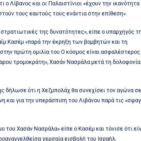
τι ο Λίβανος και οι Παλαιστίνιοι «έχουν την ικανότητα
στούν τους εαυτούς τους ενάντια στην επίθεση».
 στρατιωτικές της δυνατότητες», είπε ο υπαρχηγός τ
αΐμ Κασέμ «παρά την έκρηξη των βομβητών και τη
 στην πρώτη ομιλία του Ο κόσμος είναι ασφαλέστερος
βαρου τρομοκράτη», Χασάν Νασράλα μετά τη δολοφονία
ς δήλωσε ότι η Χεζμπολάχ θα συνεχίσει τον αγώνα σ
η και για την υπεράσπιση του Λιβάνου παρά τις «σφα
ο του Χασάν Νασράλα» είπε ο Κασέμ και τόνισε ότι εί
ροαναγγελθείσα χερσαία εισβολή του Ισραήλ.