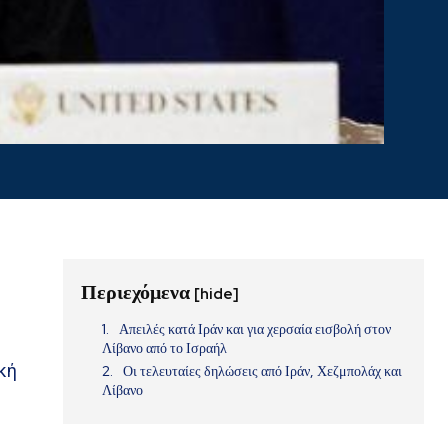
Περιεχόμενα
[hide]
Απειλές κατά Ιράν και για χερσαία εισβολή στον
Α
Λίβανο από το Ισραήλ
κή
Οι τελευταίες δηλώσεις από Ιράν, Χεζμπολάχ και
Λίβανο