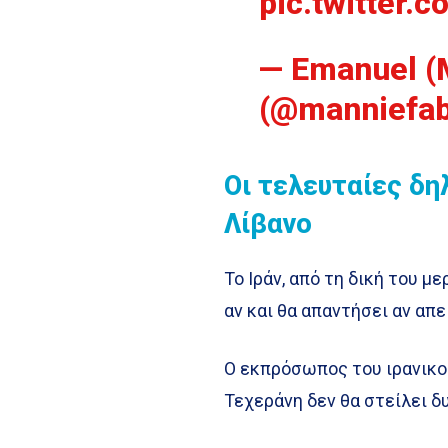
pic.twitter.
— Emanuel (
(@manniefa
Οι τελευταίες δη
Λίβανο
Το Ιράν, από τη δική του μ
αν και θα απαντήσει αν απ
Ο εκπρόσωπος του ιρανικο
Τεχεράνη δεν θα στείλει δ