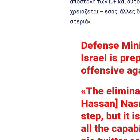
αποστολή των IDF και αυτό 
χρειάζεται – εσάς, άλλες δ
στεριά».
Defense Mini
Israel is pre
offensive ag
«The eliminat
Hassan] Nasr
step, but it 
all the capab