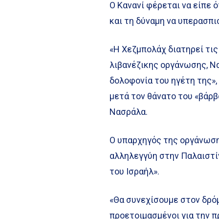
Ο Κανανί φέρεται να είπε ό
και τη δύναμη να υπερασπι
«Η Χεζμπολάχ διατηρεί τις
λιβανέζικης οργάνωσης, Ν
δολοφονία του ηγέτη της»,
μετά τον θάνατο του «βάρ
Νασράλα.
Ο υπαρχηγός της οργάνωση
αλληλεγγύη στην Παλαιστίν
του Ισραήλ».
«Θα συνεχίσουμε στον δρόμ
προετοιμασμένοι για την π