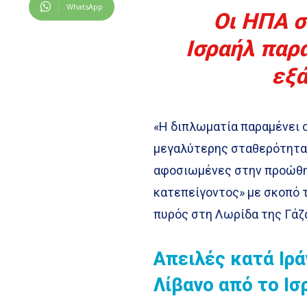
WhatsApp
Οι ΗΠΑ σ
Ισραήλ παρ
εξ
«Η διπλωματία παραμένει ο
μεγαλύτερης σταθερότητα
αφοσιωμένες στην προώθη
κατεπείγοντος» με σκοπό 
πυρός στη Λωρίδα της Γάζα
Απειλές κατά Ιρά
Λίβανο από το Ισ