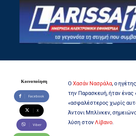
Κοινοποίηση
Ο
Χασάν Νασράλα
, ο ηγέτη
την Παρασκευή, ήταν ένας 
Facebook
«ασφαλέστερος χωρίς αυτ
X
Άντονι Μπλίνκεν, σημειώνο
λύση στον
Λίβανο
.
Viber