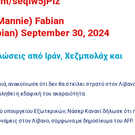
com/seqiw5jPlz
Mannie) Fabian
bian)
September 30, 2024
λώσεις από Ιράν, Χεζμπολάχ και
εριά, ανακοίνωσε ότι δεν θα στείλει στρατό στον Λίβανο
ειληθεί η εδαφική του ακεραιότητα.
ύ υπουργείου Εξωτερικών, Νάσερ Κανανί δήλωσε ότι 
υνάμεις στον Λίβανο, σύμφωνα με δημοσίευμα του AFP.