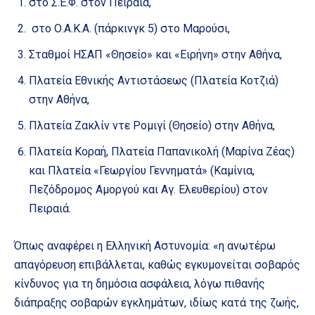
στο Σ.Ε.Φ. στον Πειραιά,
στο Ο.Α.Κ.Α. (πάρκινγκ 5) στο Μαρούσι,
Σταθμοί ΗΣΑΠ «Θησείο» και «Ειρήνη» στην Αθήνα,
Πλατεία Εθνικής Αντιστάσεως (Πλατεία Κοτζιά)
στην Αθήνα,
Πλατεία Ζακλίν ντε Ρομιγί (Θησείο) στην Αθήνα,
Πλατεία Κοραή, Πλατεία Παπανικολή (Μαρίνα Ζέας)
και Πλατεία «Γεωργίου Γεννηματά» (Καμίνια,
Πεζόδρομος Αμοργού και Αγ. Ελευθερίου) στον
Πειραιά.
Όπως αναφέρει η Ελληνική Αστυνομία: «η ανωτέρω
απαγόρευση επιβάλλεται, καθώς εγκυμονείται σοβαρός
κίνδυνος για τη δημόσια ασφάλεια, λόγω πιθανής
διάπραξης σοβαρών εγκλημάτων, ιδίως κατά της ζωής,