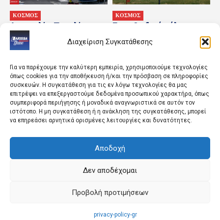
ΚΟΣΜΟΣ
ΚΟΣΜΟΣ
Αυστραλία: Παραλίγο
Για «υβριδικό πόλεμο»
σύγκρουση δύο
προειδοποιεί η Γερμανία
Διαχείριση Συγκατάθεσης
αεροπλάνων σε διάδρομο
ύστερα από περιστατικό
του αεροδρομίου Σίδνεϊ
με οπλισμένο drone
Για να παρέχουμε την καλύτερη εμπειρία, χρησιμοποιούμε τεχνολογίες
όπως cookies για την αποθήκευση ή/και την πρόσβαση σε πληροφορίες
συσκευών. Η συγκατάθεση για τις εν λόγω τεχνολογίες θα μας
επιτρέψει να επεξεργαστούμε δεδομένα προσωπικού χαρακτήρα, όπως
συμπεριφορά περιήγησης ή μοναδικά αναγνωριστικά σε αυτόν τον
ιστότοπο. Η μη συγκατάθεση ή η ανάκληση της συγκατάθεσης, μπορεί
να επηρεάσει αρνητικά ορισμένες λειτουργίες και δυνατότητες.
Αποδοχή
ΚΟΣΜΟΣ
ΑΘΛΗΤΙΚΑ
Απαγόρευση
Γίνε το επόμενο αστέρι
κυκλοφορίας σε δασικές
της ΑΕΛ!
Δεν αποδέχομαι
περιοχές τη Δευτέρα
λόγω κινδύνου πυρκαγιάς
Προβολή προτιμήσεων
privacy-policy-gr