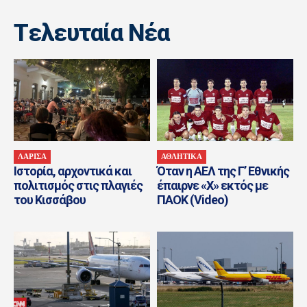
Tελευταία Nέα
ΛΑΡΙΣΑ
ΑΘΛΗΤΙΚΑ
Ιστορία, αρχοντικά και
Όταν η ΑΕΛ της Γ’ Εθνικής
πολιτισμός στις πλαγιές
έπαιρνε «Χ» εκτός με
του Κισσάβου
ΠΑΟΚ (Video)