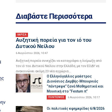
Διαβάστε Περισσότερα
ΛΑΡΙΣΑ
Aυξητική πορεία για τον ιό του
Δυτικού Νείλου
6 Αυγούστου 2026, 10:47
Αυξητική πορεία συνεχίζει να καταγράφει η λοίμωξη από
Η
τον ιό του Δυτικού Νείλου στην Ελλάδα, με τον ΕΟΔΥ να
ανακοινώνει ακόμη 23 νέα εγχώρια...
Ο Ελληνόγαλλος μαέστρος
ης
Διονύσιος Δερβής-Μπουρνιάς
“πάντρεψε” ξανά Μαθηματικά και
Μουσική στο “Festum π”
ΠΟΛΙΤΙΣΜΟΣ
6 Αυγούστου 2026, 10:17
ώην
Οι πολιτικές εφημερίδες 6/8/2026
ο