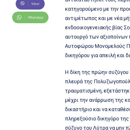
Viber
κατηγορούμενο με την προ
WhatsApp
αντιμέτωπος και με νέα μ
ενδοοικογενειακής βίας Σ
αυτουργό των αξιοποίνων 
Αυτοφώρου Μονομελούς Πλ
δικηγόρου για απειλή και δ
Η δίκη της πρώην συζύγου 
πλευρά της Πολυζωγοπούλο
τραυματισμένη, εξετάστηκε
μέχρι την ανάρρωση της κα
δικαστήριο και να καταθέσ
πληρεξούσιο δικηγόρο της
σύζυγο του Λύτρα να μην π