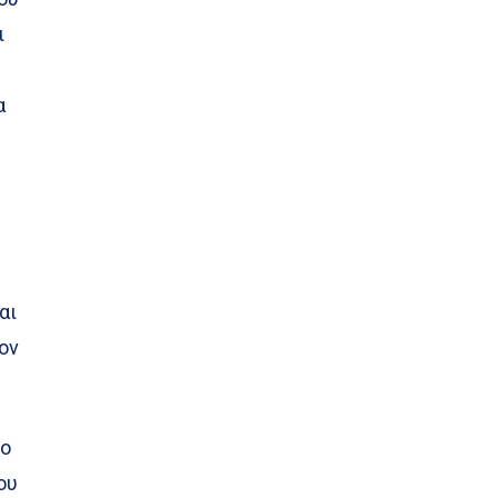
ι
α
αι
ον
ρο
ου