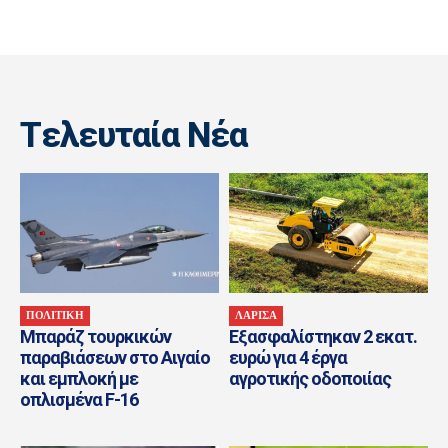
Tελευταία Nέα
ΠΟΛΙΤΙΚΗ
ΛΑΡΙΣΑ
Μπαράζ τουρκικών
Εξασφαλίστηκαν 2 εκατ.
παραβιάσεων στο Αιγαίο
ευρώ για 4 έργα
και εμπλοκή με
αγροτικής οδοποιίας
οπλισμένα F-16