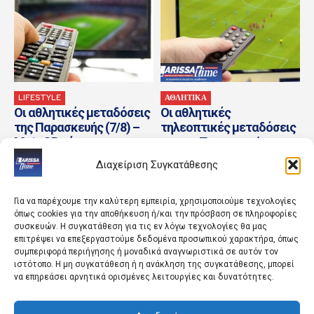
LIFESTYLE
ΑΘΛΗΤΙΚΑ
Οι αθλητικές μεταδόσεις
Οι αθλητικές
της Παρασκευής (7/8) –
τηλεοπτικές μεταδόσεις
MotoGP, τένις και
για την Παρασκευή
ποδόσφαιρο στο
Διαχείριση Συγκατάθεσης
τηλεοπτικό πρόγραμμα
Για να παρέχουμε την καλύτερη εμπειρία, χρησιμοποιούμε τεχνολογίες
όπως cookies για την αποθήκευση ή/και την πρόσβαση σε πληροφορίες
συσκευών. Η συγκατάθεση για τις εν λόγω τεχνολογίες θα μας
επιτρέψει να επεξεργαστούμε δεδομένα προσωπικού χαρακτήρα, όπως
συμπεριφορά περιήγησης ή μοναδικά αναγνωριστικά σε αυτόν τον
ιστότοπο. Η μη συγκατάθεση ή η ανάκληση της συγκατάθεσης, μπορεί
να επηρεάσει αρνητικά ορισμένες λειτουργίες και δυνατότητες.
ΚΟΣΜΟΣ
ΚΟΣΜΟΣ