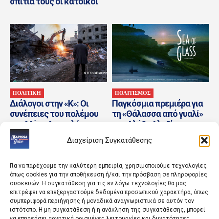
σπίτια τους οι κάτοικοι
ΠΟΛΙΤΙΚΗ
ΠΟΛΙΤΙΣΜΟΣ
Διάλογοι στην «Κ»: Οι
Παγκόσμια πρεμιέρα για
συνέπειες του πολέμου
τη «Θάλασσα από γυαλί»
στη Μέση Ανατολή
του Αλέξη Αλεξίου στο
φεστιβάλ Ενδιμβούργου
Διαχείριση Συγκατάθεσης
στις...
Για να παρέχουμε την καλύτερη εμπειρία, χρησιμοποιούμε τεχνολογίες
όπως cookies για την αποθήκευση ή/και την πρόσβαση σε πληροφορίες
συσκευών. Η συγκατάθεση για τις εν λόγω τεχνολογίες θα μας
επιτρέψει να επεξεργαστούμε δεδομένα προσωπικού χαρακτήρα, όπως
συμπεριφορά περιήγησης ή μοναδικά αναγνωριστικά σε αυτόν τον
ιστότοπο. Η μη συγκατάθεση ή η ανάκληση της συγκατάθεσης, μπορεί
να επηρεάσει αρνητικά ορισμένες λειτουργίες και δυνατότητες.