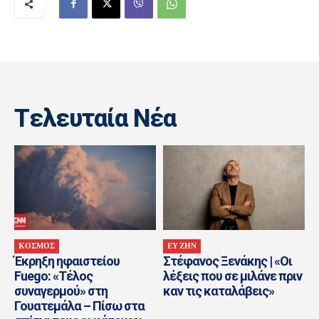
Tελευταία Nέα
ΚΟΣΜΟΣ
ΕΥ ΖΗΝ
Έκρηξη ηφαιστείου
Στέφανος Ξενάκης | «Οι
Fuego: «Τέλος
λέξεις που σε μιλάνε πριν
συναγερμού» στη
καν τις καταλάβεις»
Γουατεμάλα – Πίσω στα