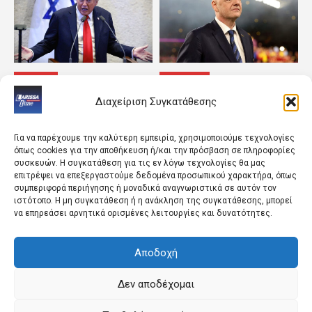
ΚΟΣΜΟΣ
ΑΘΛΗΤΙΚΑ
Τα τέσσερα «βέτο» του
«Συντονισμένη
Διαχείριση Συγκατάθεσης
Τελ Αβίβ που
προσπάθεια
εκτροχιάζουν τις
υπονόμευσης του
συμφωνίες του Τραμπ
προέδρου μας»
Για να παρέχουμε την καλύτερη εμπειρία, χρησιμοποιούμε τεχνολογίες
όπως cookies για την αποθήκευση ή/και την πρόσβαση σε πληροφορίες
συσκευών. Η συγκατάθεση για τις εν λόγω τεχνολογίες θα μας
επιτρέψει να επεξεργαστούμε δεδομένα προσωπικού χαρακτήρα, όπως
συμπεριφορά περιήγησης ή μοναδικά αναγνωριστικά σε αυτόν τον
ιστότοπο. Η μη συγκατάθεση ή η ανάκληση της συγκατάθεσης, μπορεί
να επηρεάσει αρνητικά ορισμένες λειτουργίες και δυνατότητες.
Αποδοχή
ΚΟΣΜΟΣ
ΠΟΛΙΤΙΚΗ
Καιρός: Έρχεται
Ο συνοριακός ίλιγγος της
Δεν αποδέχομαι
εκρηκτικό «κοκτέιλ» με
Ε.Ε.