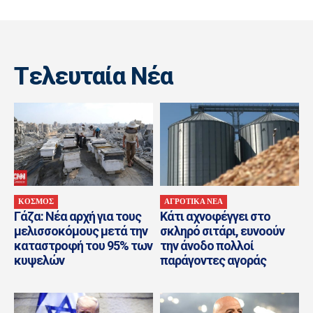
Tελευταία Nέα
ΚΟΣΜΟΣ
ΑΓΡΟΤΙΚΑ ΝΕΑ
Γάζα: Νέα αρχή για τους
Κάτι αχνοφέγγει στο
μελισσοκόμους μετά την
σκληρό σιτάρι, ευνοούν
καταστροφή του 95% των
την άνοδο πολλοί
κυψελών
παράγοντες αγοράς