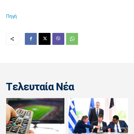
Πηγή
Tελευταία Nέα