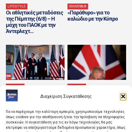
LIFESTYLE
ΠΟΛΙΤΙΚΗ
Οι αθλητικές μεταδόσεις
«Παράθυρο» για το
της Πέμπτης (6/8) – Η
καλώδιο με την Κύπρο
μάχη του ΠΑΟΚ με την
Άντερλεχτ...
ΚΟΣΜΟΣ
ΚΟΣΜΟΣ
Η ασφάλεια Ευρώπης και
«Ο εχθρός του εχθρού
Διαχείριση Συγκατάθεσης
Ουκρανίας κυριάρχησαν
μου» – Το φαινόμενο
στο τετ α τετ των ΥΠΕΞ
Μπέρναμ και το νέο
ΗΠΑ και...
ψυχόδραμα στη...
Για να παρέχουμε την καλύτερη εμπειρία, χρησιμοποιούμε τεχνολογίες
όπως cookies για την αποθήκευση ή/και την πρόσβαση σε πληροφορίες
συσκευών. Η συγκατάθεση για τις εν λόγω τεχνολογίες θα μας
επιτρέψει να επεξεργαστούμε δεδομένα προσωπικού χαρακτήρα, όπως