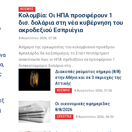
ΚΟΣΜΟΣ
Κολομβία: Οι ΗΠΑ προσφέρουν 1
δισ. δολάρια στη νέα κυβέρνηση του
υ
ακροδεξιού Εσπριέγια
8 Αυγούστου 2026, 07:08
Ανήμερα της ορκωμοσίας του κολομβιανού προέδρου
Αμπελάρδο δε λα Εσπριέγια, το Στέιτ Ντιπάρτμεντ
ένα
ανακοίνωσε πως οι ΗΠΑ σχεδιάζουν να προσφέρουν 1
α,
δισεκατομμύριο δολάρια στη...
Διακοπές ρεύματος σήμερα (8/8)
ς
στην Αθήνα και σε 3 περιοχές της
Αττικής
ΚΟΣΜΟΣ
8 Αυγούστου 2026, 07:06
εξ
Οι οικονομικές εφημερίδες
η
8/8/2026
LIFESTYLE
8 Αυγούστου 2026, 06:50