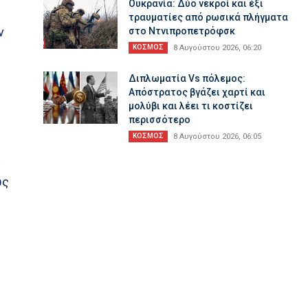
Ουκρανία: Δύο νεκροί και έξι
τραυματίες από ρωσικά πλήγματα
ν
στο Ντνιπροπετρόφσκ
ΚΟΣΜΟΣ
8 Αυγούστου 2026, 06:20
ι
Διπλωματία Vs πόλεμος:
Απόστρατος βγάζει χαρτί και
μολύβι και λέει τι κοστίζει
περισσότερο
ΚΟΣΜΟΣ
8 Αυγούστου 2026, 06:05
α
υς