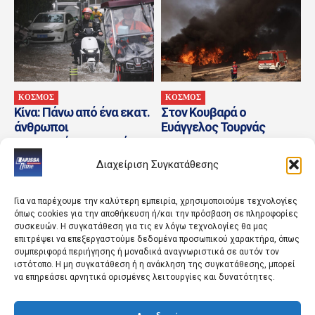
ΚΟΣΜΟΣ
ΚΟΣΜΟΣ
Κίνα: Πάνω από ένα εκατ.
Στον Κουβαρά ο
άνθρωποι
Ευάγγελος Τουρνάς
απομακρύνονται από τις
εστίες τους λόγω του
Διαχείριση Συγκατάθεσης
τυφώνα...
Για να παρέχουμε την καλύτερη εμπειρία, χρησιμοποιούμε τεχνολογίες
όπως cookies για την αποθήκευση ή/και την πρόσβαση σε πληροφορίες
συσκευών. Η συγκατάθεση για τις εν λόγω τεχνολογίες θα μας
επιτρέψει να επεξεργαστούμε δεδομένα προσωπικού χαρακτήρα, όπως
συμπεριφορά περιήγησης ή μοναδικά αναγνωριστικά σε αυτόν τον
ιστότοπο. Η μη συγκατάθεση ή η ανάκληση της συγκατάθεσης, μπορεί
να επηρεάσει αρνητικά ορισμένες λειτουργίες και δυνατότητες.
ΚΟΣΜΟΣ
ΑΘΛΗΤΙΚΑ