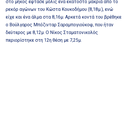
στο μήκος έφτασε μόλις ένα εκατοστό μακριά από το
ρεκόρ αγώνων του Κώστα Κουκοδήμου (8,18μ.), ενώ
είχε και ένα άλμα στα 8,16μ. Αρκετά κοντά του βρέθηκε
ο Βούλγαρος Μπόζινταρ Σαραμπογιούκοφ, που ήταν
δεύτερος με 8,12μ. Ο Νίκος Σταματονικολός
περιορίστηκε στη 12η θέση με 7,25μ.