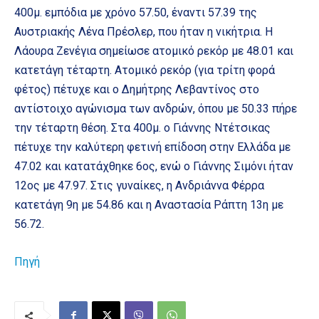
400μ. εμπόδια με χρόνο 57.50, έναντι 57.39 της
Αυστριακής Λένα Πρέσλερ, που ήταν η νικήτρια. Η
Λάουρα Ζενέγια σημείωσε ατομικό ρεκόρ με 48.01 και
κατετάγη τέταρτη. Ατομικό ρεκόρ (για τρίτη φορά
φέτος) πέτυχε και ο Δημήτρης Λεβαντίνος στο
αντίστοιχο αγώνισμα των ανδρών, όπου με 50.33 πήρε
την τέταρτη θέση. Στα 400μ. ο Γιάννης Ντέτσικας
πέτυχε την καλύτερη φετινή επίδοση στην Ελλάδα με
47.02 και κατατάχθηκε 6ος, ενώ ο Γιάννης Σιμόνι ήταν
12ος με 47.97. Στις γυναίκες, η Ανδριάννα Φέρρα
κατετάγη 9η με 54.86 και η Αναστασία Ράπτη 13η με
56.72.
Πηγή