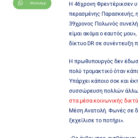
WhatsApp
Η 46χρονη Φρεντέρικσεν υ
περασμένης Παρασκευής, η 
39χρονος Πολωνός συνελήφ
είμαι ακόμα ο εαυτός μου
δίκτυο DR σε συνέντευξη π
Η πρωθυπουργός δεν έδωσε
πολύ τρομακτικό όταν κάπο
Υπάρχει κάποιο σοκ και έκπ
συσσώρευση πολλών άλλω
στα μέσα κοινωνικής δικ
Μέση Ανατολή. Φωνές σε δ
ξεχείλισε το ποτήρι».