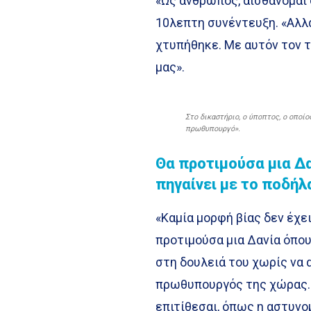
«Ως άνθρωπος, αισθάνομαι 
10λεπτη συνέντευξη. «Αλλ
χτυπήθηκε. Με αυτόν τον τ
μας».
Στο δικαστήριο, ο ύποπτος, ο οποί
πρωθυπουργό».
Θα προτιμούσα μια Δ
πηγαίνει με το ποδήλ
«Καμία μορφή βίας δεν έχε
προτιμούσα μια Δανία όπου
στη δουλειά του χωρίς να α
πρωθυπουργός της χώρας. 
επιτίθεσαι, όπως η αστυνο