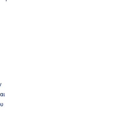
ν
αι
ου