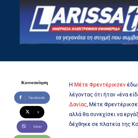
Κοινοποίηση
Η
Μέτε Φρεντέρικσεν
έδωσ
λέγοντας ότι ήταν «ένα ε
Facebook
Δανίας
, Μέτε Φρεντέρικσεν
X
αλλά θα συνεχίσει να εργά
δέχθηκε σε πλατεία της Κ
Viber