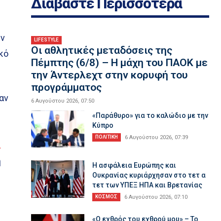
Διαβάστε Περισσότερα
εν
LIFESTYLE
Οι αθλητικές μεταδόσεις της
κό
Πέμπτης (6/8) – Η μάχη του ΠΑΟΚ με
την Άντερλεχτ στην κορυφή του
προγράμματος
αν
6 Αυγούστου 2026, 07:50
«Παράθυρο» για το καλώδιο με την
Κύπρο
ΠΟΛΙΤΙΚΗ
6 Αυγούστου 2026, 07:39
α
η
Η ασφάλεια Ευρώπης και
Ουκρανίας κυριάρχησαν στο τετ α
τετ των ΥΠΕΞ ΗΠΑ και Βρετανίας
ΚΟΣΜΟΣ
6 Αυγούστου 2026, 07:10
«Ο εχθρός του εχθρού μου» – Το