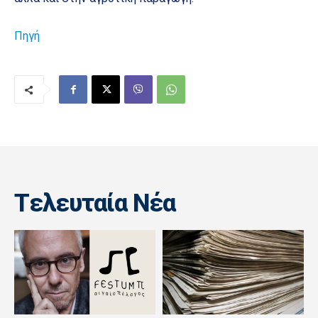
Πηγή
Tελευταία Nέα