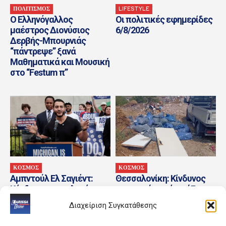
ΠΟΛΙΤΙΣΜΟΣ
LIFESTYLE
Ο Ελληνόγαλλος
Οι πολιτικές εφημερίδες
μαέστρος Διονύσιος
6/8/2026
Δερβής-Μπουρνιάς
“πάντρεψε” ξανά
Μαθηματικά και Μουσική
στο “Festum π”
ΚΟΣΜΟΣ
ΚΟΣΜΟΣ
Αμπντούλ Ελ Σαγιέντ:
Θεσσαλονίκη: Κίνδυνος
Κέρδισε στις εκλογές των
πυρκαγιάς από μπάζα
Δημοκρατικών την
που πετούσαν σε
Διαχείριση Συγκατάθεσης
πολιτεία «κλειδί» του
αγροτεμάχιο 2 άνδρες –
Μίσιγκαν και...
Στον εισαγγελέα...