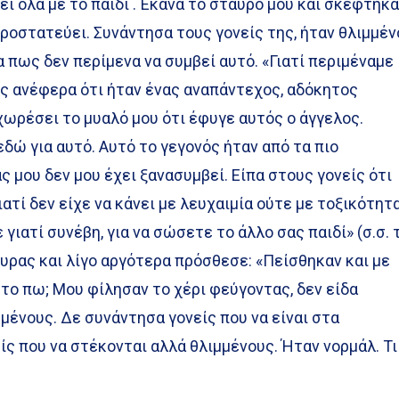
ει όλα με το παιδί . Έκανα το σταυρό μου και σκέφτηκ
προστατεύει. Συνάντησα τους γονείς της, ήταν θλιμμένο
 πως δεν περίμενα να συμβεί αυτό. «Γιατί περιμέναμε
υς ανέφερα ότι ήταν ένας αναπάντεχος, αδόκητος
χωρέσει το μυαλό μου ότι έφυγε αυτός ο άγγελος.
εδώ για αυτό. Αυτό το γεγονός ήταν από τα πιο
ς μου δεν μου έχει ξανασυμβεί. Είπα στους γονείς ότι
ιατί δεν είχε να κάνει με λευχαιμία ούτε με τοξικότητα
 γιατί συνέβη, για να σώσετε το άλλο σας παιδί» (σ.σ. 
τυρας και λίγο αργότερα πρόσθεσε: «Πείσθηκαν και με
το πω; Μου φίλησαν το χέρι φεύγοντας, δεν είδα
ένους. Δε συνάντησα γονείς που να είναι στα
ς που να στέκονται αλλά θλιμμένους. Ήταν νορμάλ. Τι