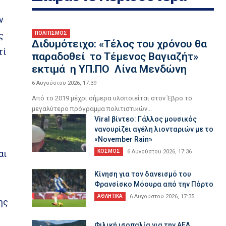
ν
ς
ΠΟΛΙΤΙΣΜΟΣ
Διδυμότειχο: «Τέλος του χρόνου θα
τί
παραδοθεί το Τέμενος Βαγιαζήτ»
εκτιμά η ΥΠ.ΠΟ Λίνα Μενδώνη
6 Αυγούστου 2026, 17:39
Από το 2019 μέχρι σήμερα υλοποιείται στον Έβρο το
μεγαλύτερο πρόγραμμα πολιτιστικών...
Viral βίντεο: Γάλλος μουσικός
νανουρίζει αγέλη λιονταριών με το
«November Rain»
αι
ΚΟΣΜΟΣ
6 Αυγούστου 2026, 17:36
Κίνηση για τον δανεισμό του
Φρανσίσκο Μόουρα από την Πόρτο
ΑΘΛΗΤΙΚΑ
6 Αυγούστου 2026, 17:35
ης
Φιλική ισοπαλία για την ΑΕΛ