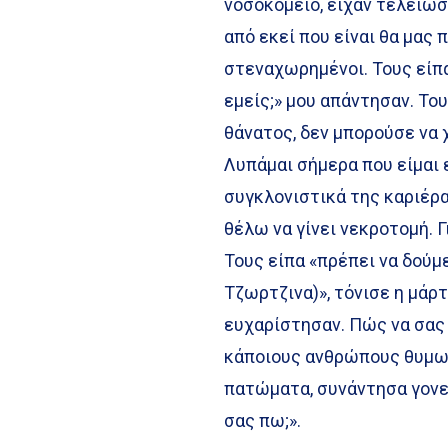
νοσοκομείο, είχαν τελειώσ
από εκεί που είναι θα μας 
στεναχωρημένοι. Τους είπα
εμείς;» μου απάντησαν. Το
θάνατος, δεν μπορούσε να 
Λυπάμαι σήμερα που είμαι 
συγκλονιστικά της καριέρα
θέλω να γίνει νεκροτομή. Γ
Τους είπα «πρέπει να δούμε
Τζωρτζινα)», τόνισε η μάρ
ευχαρίστησαν. Πώς να σας 
κάποιους ανθρώπους θυμωμ
πατώματα, συνάντησα γονεί
σας πω;».