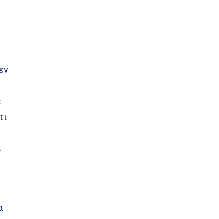
δεν
«
τι
α
α