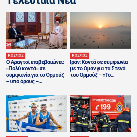
Tελευταία Nέα
ΚΟΣΜΟΣ
ΚΟΣΜΟΣ
Ο Αραγτσί επιβεβαιώνει:
Ιράν: Κοντά σε συμφωνία
«Πολύ κοντά» σε
με το Ομάν για τα Στενά
συμφωνία για το Ορμούζ
του Ορμούζ – «Το...
– υπό όρους –...