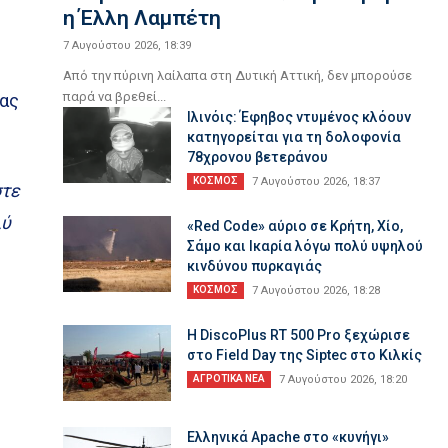
η Έλλη Λαμπέτη
7 Αυγούστου 2026, 18:39
Από την πύρινη λαίλαπα στη Δυτική Αττική, δεν μπορούσε
παρά να βρεθεί...
τας
Ιλινόις: Έφηβος ντυμένος κλόουν
κατηγορείται για τη δολοφονία
78χρονου βετεράνου
ΚΟΣΜΟΣ
7 Αυγούστου 2026, 18:37
στε
λύ
«Red Code» αύριο σε Κρήτη, Χίο,
Σάμο και Ικαρία λόγω πολύ υψηλού
κινδύνου πυρκαγιάς
ΚΟΣΜΟΣ
7 Αυγούστου 2026, 18:28
Η DiscoPlus RT 500 Pro ξεχώρισε
στο Field Day της Siptec στο Κιλκίς
ΑΓΡΟΤΙΚΑ ΝΕΑ
7 Αυγούστου 2026, 18:20
Ελληνικά Apache στο «κυνήγι»