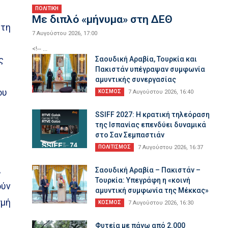
ΠΟΛΙΤΙΚΗ
Με διπλό «μήνυμα» στη ΔΕΘ
 τη
7 Αυγούστου 2026, 17:00
<!-- ...
ς
Σαουδική Αραβία, Τουρκία και
Πακιστάν υπέγραψαν συμφωνία
αμυντικής συνεργασίας
ου
ΚΟΣΜΟΣ
7 Αυγούστου 2026, 16:40
SSIFF 2027: Η κρατική τηλεόραση
της Ισπανίας επενδύει δυναμικά
στο Σαν Σεμπαστιάν
ΠΟΛΙΤΙΣΜΟΣ
7 Αυγούστου 2026, 16:37
,
Σαουδική Αραβία – Πακιστάν –
Τουρκία: Υπεγράφη η «κοινή
ούν
αμυντική συμφωνία της Μέκκας»
γμή
ΚΟΣΜΟΣ
7 Αυγούστου 2026, 16:30
Φυτεία με πάνω από 2.000