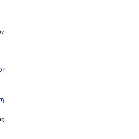
ων
ηση
τη
υς