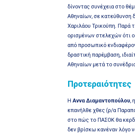
δίνοντας συνέχεια στο θέμ
Αθηναίων, σε κατεύθυνση δ
Χαριλάου Τρικούπη. Παρά τ
ορισμένων στελεχών ότι ο 
από προσωπικό ενδιαφέρον
δραστική παρέμβαση, ιδια
Αθηναίων μετά το συνέδριο
Προτεραιότητες
Η
Αννα Διαμαντοπούλου
,
επανήλθε χθες (ρ/α Παραπο
στο πώς το ΠΑΣΟΚ θα κερδί
δεν βρίσκω κανέναν λόγο ν