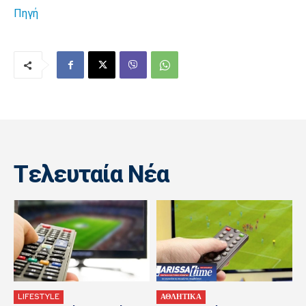
Πηγή
Tελευταία Nέα
LIFESTYLE
ΑΘΛΗΤΙΚΑ