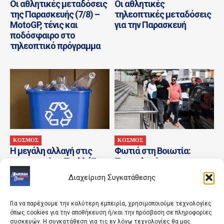
Οι αθλητικές μεταδόσεις
Οι αθλητικές
της Παρασκευής (7/8) –
τηλεοπτικές μεταδόσεις
MotoGP, τένις και
για την Παρασκευή
ποδόσφαιρο στο
τηλεοπτικό πρόγραμμα
ΚΟΣΜΟΣ
ΚΟΣΜΟΣ
Η μεγάλη αλλαγή στις
Φωτιά στη Βοιωτία:
συσκευασίες: Τι αλλάζει
Προφυλακίστηκαν ο
στην ΕΕ από τις 12
Δήμαρχος Στυλίδας και
Διαχείριση Συγκατάθεσης
Αυγούστου
άλλοι δύο
κατηγορούμενοι
Για να παρέχουμε την καλύτερη εμπειρία, χρησιμοποιούμε τεχνολογίες
όπως cookies για την αποθήκευση ή/και την πρόσβαση σε πληροφορίες
συσκευών. Η συγκατάθεση για τις εν λόγω τεχνολογίες θα μας