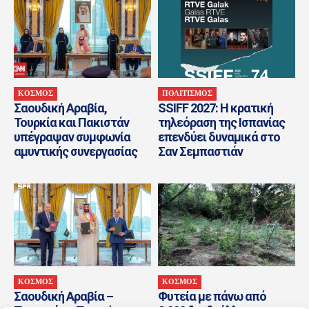
ΚΟΣΜΟΣ
ΠΟΛΙΤΙΣΜΟΣ
Σαουδική Αραβία,
SSIFF 2027: Η κρατική
Τουρκία και Πακιστάν
τηλεόραση της Ισπανίας
υπέγραψαν συμφωνία
επενδύει δυναμικά στο
αμυντικής συνεργασίας
Σαν Σεμπαστιάν
ΚΟΣΜΟΣ
ΚΟΣΜΟΣ
Σαουδική Αραβία –
Φυτεία με πάνω από