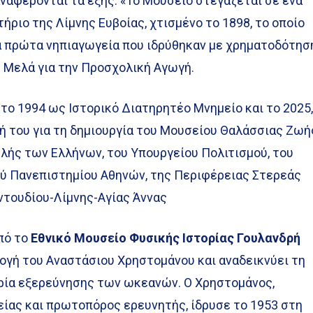
ναφέρονται τα εξής: «Το Μουσείο στεγάζεται σε ένα
ήριο της Λίμνης Ευβοίας, χτισμένο το 1898, το οποίο
α πρώτα νηπιαγωγεία που ιδρύθηκαν με χρηματοδότησ
. Μελά για την Προσχολική Αγωγή.
το 1994 ως Ιστορικό Διατηρητέο Μνημείο και το 2025
ή του για τη δημιουργία του Μουσείου Θαλάσσιας Ζωή
λής των Ελλήνων, του Υπουργείου Πολιτισμού, του
ού Πανεπιστημίου Αθηνών, της Περιφέρειας Στερεάς
ντουδίου-Λίμνης-Αγίας Άννας
πό το
Εθνικό Μουσείο Φυσικής Ιστορίας Γουλανδρή
λογή του Αναστάσιου Χρηστομάνου και αναδεικνύει τη
ορία εξερεύνησης των ωκεανών. Ο Χρηστομάνος,
είας και πρωτοπόρος ερευνητής, ίδρυσε το 1953 στη