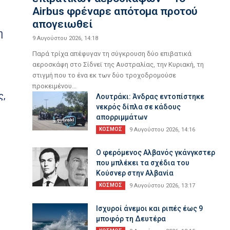
Airbus φρέναρε απότομα προτού
απογειωθεί
η
9 Αυγούστου 2026, 14:18
Παρά τρίχα απέφυγαν τη σύγκρουση δύο επιβατικά
αεροσκάφη στο Σίδνεϊ της Αυστραλίας, την Κυριακή, τη
στιγμή που το ένα εκ των δύο τροχοδρομούσε
,
προκειμένου...
ς,
Λουτράκι: Άνδρας εντοπίστηκε
νεκρός δίπλα σε κάδους
απορριμμάτων
ΚΟΣΜΟΣ
9 Αυγούστου 2026, 14:16
Ο φερόμενος Αλβανός γκάνγκστερ
που μπλέκει τα σχέδια του
Κούσνερ στην Αλβανία
ΚΟΣΜΟΣ
9 Αυγούστου 2026, 13:17
Ισχυροί άνεμοι και ριπές έως 9
μποφόρ τη Δευτέρα