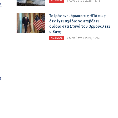
ΚΟΣΜΟΣ
9 Αυγούστου 2026, 13:15
ά
To Ιράν ενημέρωσε τις ΗΠΑ πως
δεν έχει σχέδια να επιβάλει
διόδια στα Στενά του Ορμούζ λέει
ο Βανς
ΚΟΣΜΟΣ
9 Αυγούστου 2026, 12:50
υ