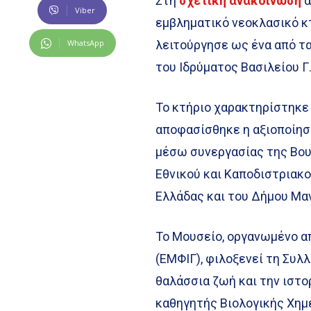
Στη
σχετική ανακοίνωση
α
Viber
εμβληματικό νεοκλασικό κτ
WhatsApp
λειτούργησε ως ένα από τ
του Ιδρύματος Βασιλείου Γ
Το κτήριο χαρακτηρίστηκε 
αποφασίσθηκε η αξιοποίησ
μέσω συνεργασίας της Βου
Εθνικού και Καποδιστριακ
Ελλάδας και του Δήμου Μα
Το Μουσείο, οργανωμένο α
(ΕΜΦΙΓ), φιλοξενεί τη Συλ
θαλάσσια ζωή και την ιστ
καθηγητής Βιολογικής Χημ