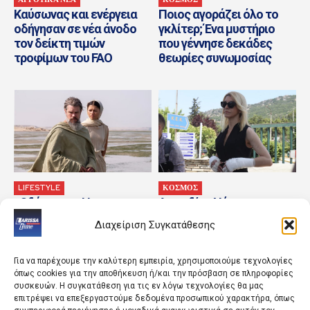
Καύσωνας και ενέργεια
Ποιος αγοράζει όλο το
οδήγησαν σε νέα άνοδο
γκλίτερ; Ένα μυστήριο
τον δείκτη τιμών
που γέννησε δεκάδες
τροφίμων του FAO
θεωρίες συνωμοσίας
LIFESTYLE
ΚΟΣΜΟΣ
«Οδύσσεια»: Η πιο
Αφροδίτη Νέστορα:
επιτυχημένη ταινία του
Συγκινεί η ανάρτηση για
Διαχείριση Συγκατάθεσης
Κρίστοφερ Νόλαν
τη μητέρα της
Για να παρέχουμε την καλύτερη εμπειρία, χρησιμοποιούμε τεχνολογίες
όπως cookies για την αποθήκευση ή/και την πρόσβαση σε πληροφορίες
συσκευών. Η συγκατάθεση για τις εν λόγω τεχνολογίες θα μας
επιτρέψει να επεξεργαστούμε δεδομένα προσωπικού χαρακτήρα, όπως