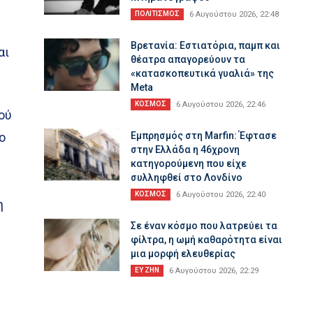
ΠΟΛΙΤΙΣΜΟΣ
6 Αυγούστου 2026, 22:48
Βρετανία: Εστιατόρια, παμπ και
αι
θέατρα απαγορεύουν τα
«κατασκοπευτικά γυαλιά» της
Meta
ΚΟΣΜΟΣ
6 Αυγούστου 2026, 22:46
ού
ο
Εμπρησμός στη Marfin: Έφτασε
στην Ελλάδα η 46χρονη
κατηγορούμενη που είχε
συλληφθεί στο Λονδίνο
ΚΟΣΜΟΣ
6 Αυγούστου 2026, 22:40
η
Σε έναν κόσμο που λατρεύει τα
φίλτρα, η ωμή καθαρότητα είναι
μια μορφή ελευθερίας
ΕΥ ΖΗΝ
6 Αυγούστου 2026, 22:29