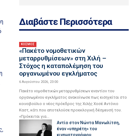
Διαβάστε Περισσότερα
 η
ό
ΚΟΣΜΟΣ
«Πακέτο νομοθετικών
μεταρρυθμίσεων» στη Χιλή –
Στόχος η καταπολέμηση του
η
οργανωμένου εγκλήματος
α
6 Αυγούστου 2026, 23:00
Πακέτο νομοθετικών μεταρρυθμίσεων εναντίον του
οργανωμένου εγκλήματος ανακοίνωσε πως εισηγείται στο
κοινοβούλιο ο νέος πρόεδρος της Χιλής Χοσέ Αντόνιο
Καστ, κάτι που αποτελούσε προεκλογική δέσμευσή του.
«Πρόκειται για...
Αντίο στον Νώντα Μανωλίτση,
ς,
έναν «υπηρέτη» του
κινηματογράφου