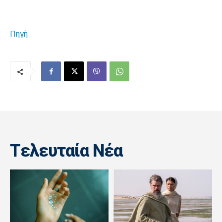
Πηγή
Tελευταία Nέα