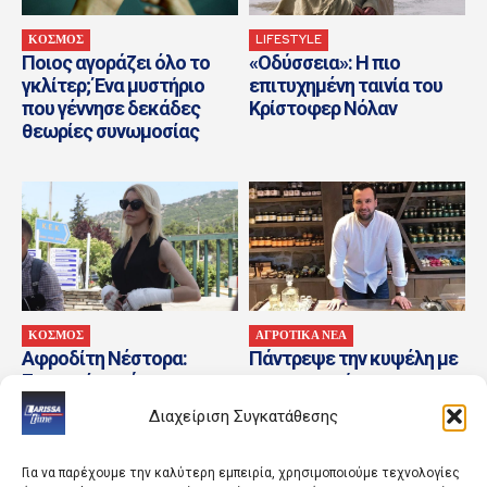
ΚΟΣΜΟΣ
LIFESTYLE
Ποιος αγοράζει όλο το
«Οδύσσεια»: Η πιο
γκλίτερ; Ένα μυστήριο
επιτυχημένη ταινία του
που γέννησε δεκάδες
Κρίστοφερ Νόλαν
θεωρίες συνωμοσίας
ΚΟΣΜΟΣ
ΑΓΡΟΤΙΚΑ ΝΕΑ
Αφροδίτη Νέστορα:
Πάντρεψε την κυψέλη με
Συγκινεί η ανάρτηση για
την εικονική
τη μητέρα της
πραγματικότητα ο
Διαχείριση Συγκατάθεσης
Αργύρης Γεωργάκας
Για να παρέχουμε την καλύτερη εμπειρία, χρησιμοποιούμε τεχνολογίες