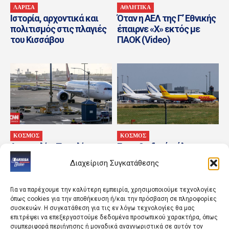
ΛΑΡΙΣΑ
ΑΘΛΗΤΙΚΑ
Ιστορία, αρχοντικά και
Όταν η ΑΕΛ της Γ’ Εθνικής
πολιτισμός στις πλαγιές
έπαιρνε «Χ» εκτός με
του Κισσάβου
ΠΑΟΚ (Video)
ΚΟΣΜΟΣ
ΚΟΣΜΟΣ
Αυστραλία: Παραλίγο
Για «υβριδικό πόλεμο»
σύγκρουση δύο
προειδοποιεί η Γερμανία
Διαχείριση Συγκατάθεσης
αεροπλάνων σε διάδρομο
ύστερα από περιστατικό
του αεροδρομίου Σίδνεϊ
με οπλισμένο drone
Για να παρέχουμε την καλύτερη εμπειρία, χρησιμοποιούμε τεχνολογίες
όπως cookies για την αποθήκευση ή/και την πρόσβαση σε πληροφορίες
συσκευών. Η συγκατάθεση για τις εν λόγω τεχνολογίες θα μας
επιτρέψει να επεξεργαστούμε δεδομένα προσωπικού χαρακτήρα, όπως
συμπεριφορά περιήγησης ή μοναδικά αναγνωριστικά σε αυτόν τον