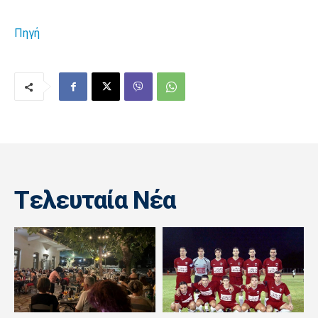
Πηγή
Tελευταία Nέα