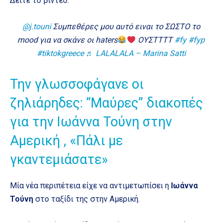
Δείτε το βίντεο:
@j.touni
Συμπεθέρες μου αυτό ειναι το ΣΩΣΤΟ το
mood για να σκάνε οι haters
ΟΥΣΤΤΤΤ
#fy
#fyp
#tiktokgreece
♬ LALALALA – Marina Satti
Την γλωσσοφάγανε οι
ζηλιάρηδες: “Μαύρες” διακοπές
για την Ιωάννα Τούνη στην
Αμερική , «Πάλι με
γκαντεμιάσατε»
Μία νέα περιπέτεια είχε να αντιμετωπίσει η
Ιωάννα
Τούνη
στο ταξίδι της στην Αμερική.