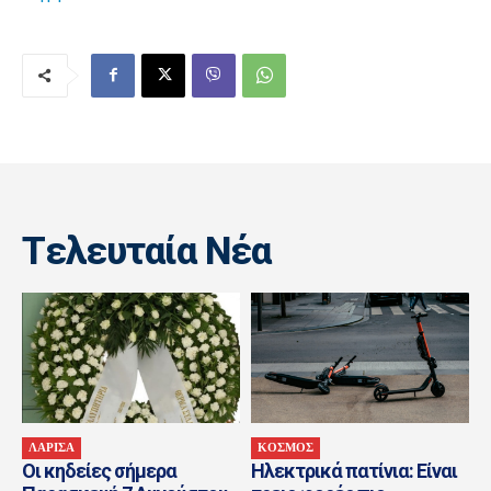
Tελευταία Nέα
ΛΑΡΙΣΑ
ΚΟΣΜΟΣ
Οι κηδείες σήμερα
Ηλεκτρικά πατίνια: Είναι