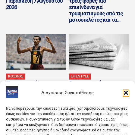
Παρασκευή 7 Αυγούστου
τρεις φορές πιο
2026
επικίνδυνα για
τραυματισμούς από τις
μοτοσικλέτες και τα...
ΚΟΣΜΟΣ
LIFESTYLE
Τα σημαντικότερα
Οι οικονομικές
γεγονότα της ημέρας
εφημερίδες 7/8/2026
Διαχείριση Συγκατάθεσης
Για να παρέχουμε την καλύτερη εμπειρία, χρησιμοποιούμε τεχνολογίες
όπως cookies για την αποθήκευση ή/και την πρόσβαση σε πληροφορίες
συσκευών. Η συγκατάθεση για τις εν λόγω τεχνολογίες θα μας
επιτρέψει να επεξεργαστούμε δεδομένα προσωπικού χαρακτήρα, όπως
συμπεριφορά περιήγησης ή μοναδικά αναγνωριστικά σε αυτόν τον