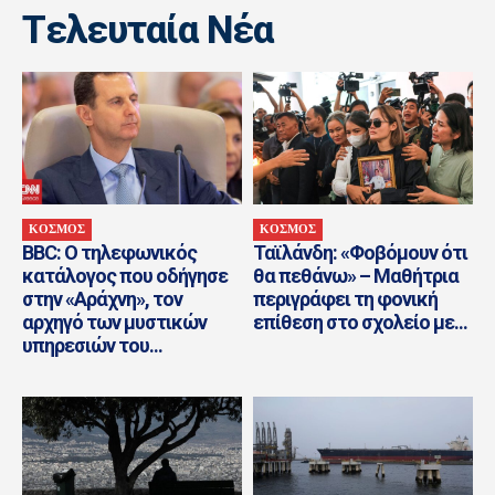
Tελευταία Nέα
ΚΟΣΜΟΣ
ΚΟΣΜΟΣ
BBC: Ο τηλεφωνικός
Ταϊλάνδη: «Φοβόμουν ότι
κατάλογος που οδήγησε
θα πεθάνω» – Μαθήτρια
στην «Αράχνη», τον
περιγράφει τη φονική
αρχηγό των μυστικών
επίθεση στο σχολείο με...
υπηρεσιών του...