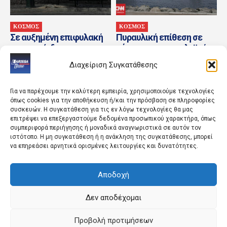
ΚΟΣΜΟΣ
ΚΟΣΜΟΣ
Σε αυξημένη επιφυλακή
Πυραυλική επίθεση σε
για τον κίνδυνο
τάνκερ της πετρελαϊκής
πυρκαγιάς – Κλείνει ο
του Αμπού Ντάμπι στα
Διαχείριση Συγκατάθεσης
Λόφος Φινόπουλου
Στενά του Ορμούζ
Για να παρέχουμε την καλύτερη εμπειρία, χρησιμοποιούμε τεχνολογίες
όπως cookies για την αποθήκευση ή/και την πρόσβαση σε πληροφορίες
συσκευών. Η συγκατάθεση για τις εν λόγω τεχνολογίες θα μας
επιτρέψει να επεξεργαστούμε δεδομένα προσωπικού χαρακτήρα, όπως
συμπεριφορά περιήγησης ή μοναδικά αναγνωριστικά σε αυτόν τον
ιστότοπο. Η μη συγκατάθεση ή η ανάκληση της συγκατάθεσης, μπορεί
να επηρεάσει αρνητικά ορισμένες λειτουργίες και δυνατότητες.
ΠΟΛΙΤΙΚΗ
ΚΟΣΜΟΣ
Αποδοχή
Η άγνωστη επιστολή του
Κόσοβο: Βουλευτής της
’13 για τα υποβρύχια
αντιπολίτευσης πετάει
αυγά στον αναπληρωτή
Δεν αποδέχομαι
πρωθυπουργό Άλμπιν
Κούρτι
Προβολή προτιμήσεων