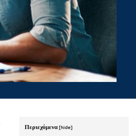
ι
Περιεχόμενα
[hide]