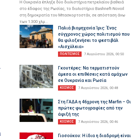
Η Ουκρανία έπληξε δύο διυλιστήρια πετρελαίου βαθειά
στο έδαφος της Ρωσίας, το διυλιστήριο Bashneft-Novoil
στη δημοκρατία του Μπασκορτοστάν, σε απόσταση άνω
των 1.300 χλμ...
Παλιά βιομηχανία Ίρις: Ένας
σύγχρονος χώρος πολιτισμού που
θα φιλοξενήσει το φεστιβάλ
«Αισχύλεια»
ΠΟΛΙΤΙΣΜΟΣ
7 Αυγούστου 2026, 00:50
ι
Γκουτέρες: Να τερματιστούν
άμεσα οι επιθέσεις κατά αμάχων
σε Ουκρανία και Ρωσία
ΚΟΣΜΟΣ
7 Αυγούστου 2026, 00:48
Στη ΓΑΔΑ η 46χρονη της Marfin – Οι
πρώτες φωτογραφίες από την
άφιξή της
ΚΟΣΜΟΣ
7 Αυγούστου 2026, 00:46
α
Γιοσούκου: Η ίδια η διαδρομή είναι