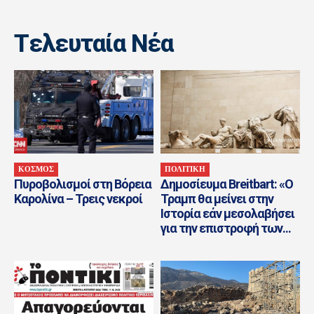
Tελευταία Nέα
ΚΟΣΜΟΣ
ΠΟΛΙΤΙΚΗ
Πυροβολισμοί στη Βόρεια
Δημοσίευμα Breitbart: «Ο
Καρολίνα – Τρεις νεκροί
Τραμπ θα μείνει στην
Ιστορία εάν μεσολαβήσει
για την επιστροφή των...