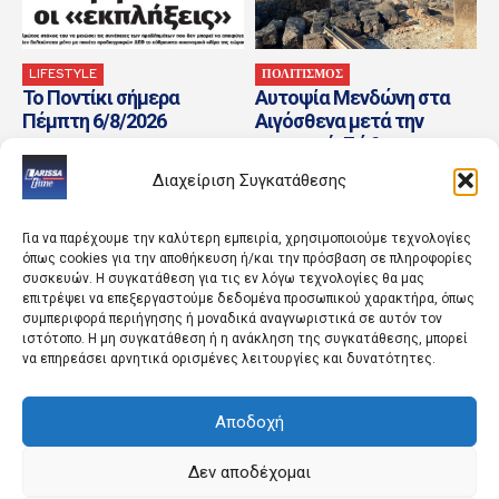
LIFESTYLE
ΠΟΛΙΤΙΣΜΟΣ
Το Ποντίκι σήμερα
Αυτοψία Μενδώνη στα
Πέμπτη 6/8/2026
Αιγόσθενα μετά την
πυρκαγιά: Σώθηκαν τα
μνημεία, καταστράφηκαν
Διαχείριση Συγκατάθεσης
εργοταξιακές υποδομές
Για να παρέχουμε την καλύτερη εμπειρία, χρησιμοποιούμε τεχνολογίες
όπως cookies για την αποθήκευση ή/και την πρόσβαση σε πληροφορίες
συσκευών. Η συγκατάθεση για τις εν λόγω τεχνολογίες θα μας
επιτρέψει να επεξεργαστούμε δεδομένα προσωπικού χαρακτήρα, όπως
συμπεριφορά περιήγησης ή μοναδικά αναγνωριστικά σε αυτόν τον
ιστότοπο. Η μη συγκατάθεση ή η ανάκληση της συγκατάθεσης, μπορεί
να επηρεάσει αρνητικά ορισμένες λειτουργίες και δυνατότητες.
ΚΟΣΜΟΣ
ΚΟΣΜΟΣ
Αποδοχή
Ζελένσκι: Η Ουκρανία
Δύο συλλήψεις για τον
έπληξε δύο διυλιστήρια
θάνατο 72χρονου στα
πετρελαίου στη Ρωσία με
Άνω Λιόσια
Δεν αποδέχομαι
επιθέσεις «μεγάλης