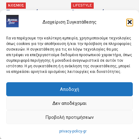
ΚΟΣΜΟΣ
LIFESTYLE
Τα σημαντικότερα
Οι οικονομικές
γεγονότα της ημέρας
εφημερίδες 7/8/2026
Διαχείριση Συγκατάθεσης
Για να παρέχουμε την καλύτερη εμπειρία, χρησιμοποιούμε τεχνολογίες
όπως cookies για την αποθήκευση ή/και την πρόσβαση σε πληροφορίες
συσκευών. Η συγκατάθεση για τις εν λόγω τεχνολογίες θα μας
επιτρέψει να επεξεργαστούμε δεδομένα προσωπικού χαρακτήρα, όπως
συμπεριφορά περιήγησης ή μοναδικά αναγνωριστικά σε αυτόν τον
ιστότοπο. Η μη συγκατάθεση ή η ανάκληση της συγκατάθεσης, μπορεί
να επηρεάσει αρνητικά ορισμένες λειτουργίες και δυνατότητες.
ΚΟΣΜΟΣ
ΚΟΣΜΟΣ
«Φασματικές γραμμές»,
Το Ισραήλ διέπραξε
Αποδοχή
νέφος: Τα πρώτα
«έγκλημα πολέμου» όταν
στοιχεία για τη συντριβή
δολοφόνησε τη
πυραύλου της SpaceX στη
δημοσιογράφο Αμαλ
Δεν αποδέχομαι
Σελήνη
Χαλίλ, σύμφωνα με
έρευνες
Προβολή προτιμήσεων
privacy-policy-gr