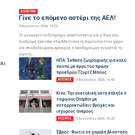
ΑΘΛΗΤΙΚΑ
Γίνε το επόμενο αστέρι της ΑΕΛ!
9 Αυγούστου 2026, 16:50
Το γυναικείο ποδόσφαιρο αναπτύσσεται και η δική σου
διαδρομή ξεκινάει εδώ!Με πολυετή παρουσία στον χώρο
και αποδεδειγμένη εμπειρία, η ακαδημία μας εγγυάται τη
σωστή...
ΗΠΑ: Έκθεση ζωγραφικής για καλό
πει
σκοπό με έργα του πρώην
προέδρου Τζορτζ Μπους
ΚΟΣΜΟΣ
9 Αυγούστου 2026, 16:40
Κίνα: Την ανατολική ακτή έπληξε ο
τυφώνας Dolphin με
καταρρακτώδεις βροχές και
α
ισχυρούς ανέμους
ΚΟΣΜΟΣ
9 Αυγούστου 2026, 16:26
Έβρος: Φωτιά σε χαμηλή βλάστηση