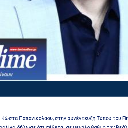
, Κώστα Παπανικολάου, στην συνέντευξη Τύπου του Fin
ρολίνο, δήλωσε ότι σέβεται σε μεγάλο βαθμό την Ρεάλ