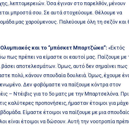
χης, λεπτομερειών. Όσα έγιναν στο παρελθόν, μένουν
ρχεται μπροστά σου. Σε αυτά στοχεύουμε. Θέλουμε να
 ομάδα μας χαρούμενους. Παλεύουμε όλη τη σεζόν και 
 ο Ολυμπιακός και το “μπάσκετ Μπαρτζώκα”:
«Εκτός
ύω πως πρέπει να είμαστε οι εαυτοί μας. Παίζουμε με 
α βάσει αποτελεσμάτων. Όμως, αυτό δεν σημαίνει πως
μαστε πολύ, κάνουν σπουδαία δουλειά. Όμως, έχουμε έν
 ενωμένο. Δεν φοβόμαστε να παίξουμε κόντρα στον
έις – Ντέιβις για το 5ο ματς με την Μπαρτσελόνα. Πρι
 τις καλύτερες προπονήσεις, ήμασταν έτοιμοι για μάχε
 εβδομάδα. Είμαστε έτοιμοι να παίξουμε με μια σπουδαί
όλοι είναι έτοιμοι να δώσουν. Αυτή την νοοτροπία πρέπ