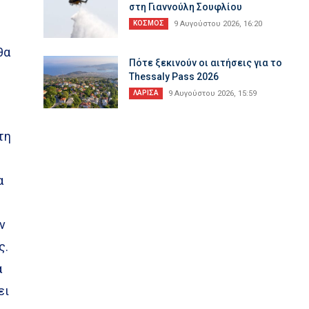
στη Γιαννούλη Σουφλίου
ΚΟΣΜΟΣ
9 Αυγούστου 2026, 16:20
θα
Πότε ξεκινούν οι αιτήσεις για το
Thessaly Pass 2026
ΛΑΡΙΣΑ
9 Αυγούστου 2026, 15:59
τη
α
ν
ς.
α
ει