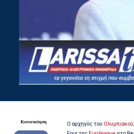
Κοινοποίηση
Ο αρχηγός του
Ολυμπιακού
Four της
Euroleague
στο Βε