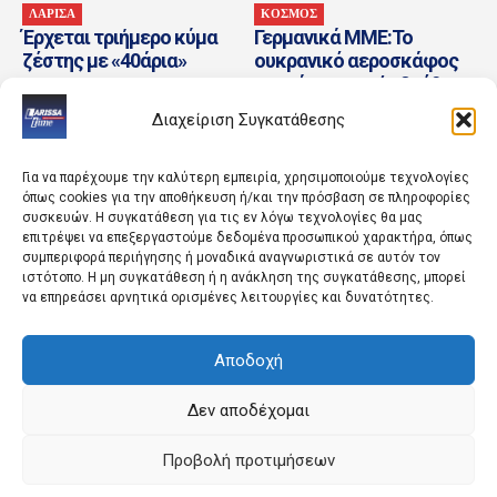
ΛΑΡΙΣΑ
ΚΟΣΜΟΣ
Έρχεται τριήμερο κύμα
Γερμανικά ΜΜΕ:Το
ζέστης με «40άρια»
ουκρανικό αεροσκάφος
κοντά στο οποίο βρέθηκε
drone με εκρηκτικά
Διαχείριση Συγκατάθεσης
μετέφερε πυρομαχικά
Για να παρέχουμε την καλύτερη εμπειρία, χρησιμοποιούμε τεχνολογίες
όπως cookies για την αποθήκευση ή/και την πρόσβαση σε πληροφορίες
συσκευών. Η συγκατάθεση για τις εν λόγω τεχνολογίες θα μας
επιτρέψει να επεξεργαστούμε δεδομένα προσωπικού χαρακτήρα, όπως
συμπεριφορά περιήγησης ή μοναδικά αναγνωριστικά σε αυτόν τον
ιστότοπο. Η μη συγκατάθεση ή η ανάκληση της συγκατάθεσης, μπορεί
να επηρεάσει αρνητικά ορισμένες λειτουργίες και δυνατότητες.
ΠΟΛΙΤΙΣΜΟΣ
ΚΟΣΜΟΣ
Αποδοχή
Επιστρέφει ο
Συρία: Βόμβα εξερράγη σε
πολιτιστικός θεσμός των
λεωφορείο κοντά στη
«Ηπειρωτικών» –
Δαμασκό – Για πολλούς
Δεν αποδέχομαι
Πρεμιέρα στις 22
νεκρούς μιλούν τα...
Αυγούστου
Προβολή προτιμήσεων