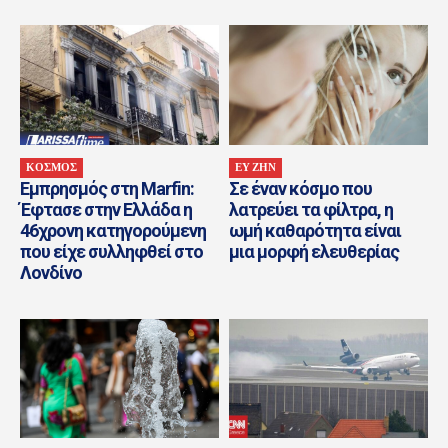
ΚΟΣΜΟΣ
ΕΥ ΖΗΝ
Εμπρησμός στη Marfin:
Σε έναν κόσμο που
Έφτασε στην Ελλάδα η
λατρεύει τα φίλτρα, η
46χρονη κατηγορούμενη
ωμή καθαρότητα είναι
που είχε συλληφθεί στο
μια μορφή ελευθερίας
Λονδίνο