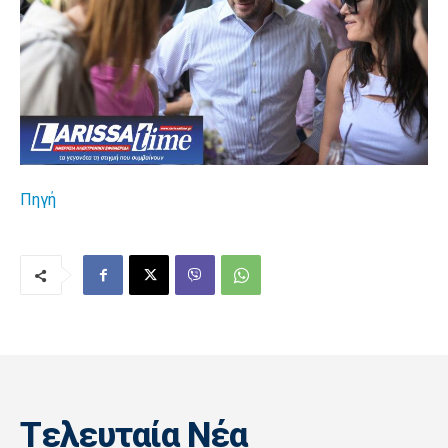
Πηγή
Tελευταία Nέα