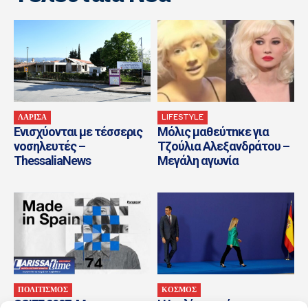
ΛΑΡΙΣΑ
LIFESTYLE
Ενισχύονται με τέσσερις
Μόλις μαθεύτnκε για
νοσηλευτές –
Τζούλια Αλεξανδράτου –
ThessaliaNews
Μεγάλη αγωνία
ΠΟΛΙΤΙΣΜΟΣ
ΚΟΣΜΟΣ
SSIFF 2027: Με
Η Ιταλία αρνείται το