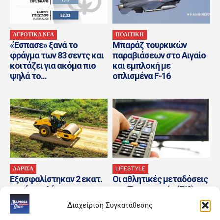
ΑΓΡΟΤΙΚΑ ΝΕΑ
ΠΟΛΙΤΙΚΗ
«Έσπασε» ξανά το
Μπαράζ τουρκικών
φράγμα των 83 σεντς και
παραβιάσεων στο Αιγαίο
κοιτάζει για ακόμα πιο
και εμπλοκή με
ψηλά το...
οπλισμένα F-16
ΛΑΡΙΣΑ
LIFESTYLE
Εξασφαλίστηκαν 2 εκατ.
Οι αθλητικές μεταδόσεις
ευρώ για 4 έργα
της Παρασκευής (7/8) –
αγροτικής οδοποιίας
MotoGP, τένις και
Διαχείριση Συγκατάθεσης
ποδόσφαιρο στο