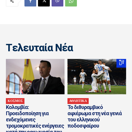
Tελευταία Nέα
ΚΟΣΜΟΣ
ΑΘΛΗΤΙΚΑ
Κολομβία:
Το διθυραμβικό
Προειδοποίηση για
αφιέρωμα στη νέα γενιά
ενδεχόμενες
του ελληνικού
τρομοκρατικές ενέργειες
ποδοσφαίρου
κατά την ορκωμοσία του