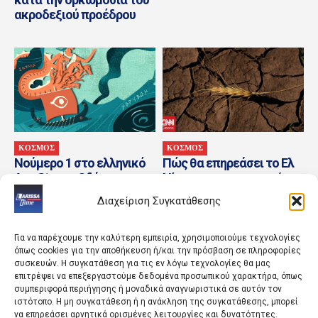
ακροδεξιού προέδρου
ΚΟΣΜΟΣ
ΚΟΣΜΟΣ
Νούμερο 1 στο ελληνικό
Πώς θα επηρεάσει το Ελ
App Store η Οδύσσεια του
Νίνιο την επισιτιστική
Ομήρου του Διαμαντή
ασφάλεια – Σχεδόν 49
Διαχείριση Συγκατάθεσης
Καραναστάση
εκατ. άνθρωποι...
Για να παρέχουμε την καλύτερη εμπειρία, χρησιμοποιούμε τεχνολογίες
όπως cookies για την αποθήκευση ή/και την πρόσβαση σε πληροφορίες
συσκευών. Η συγκατάθεση για τις εν λόγω τεχνολογίες θα μας
επιτρέψει να επεξεργαστούμε δεδομένα προσωπικού χαρακτήρα, όπως
συμπεριφορά περιήγησης ή μοναδικά αναγνωριστικά σε αυτόν τον
ιστότοπο. Η μη συγκατάθεση ή η ανάκληση της συγκατάθεσης, μπορεί
να επηρεάσει αρνητικά ορισμένες λειτουργίες και δυνατότητες.