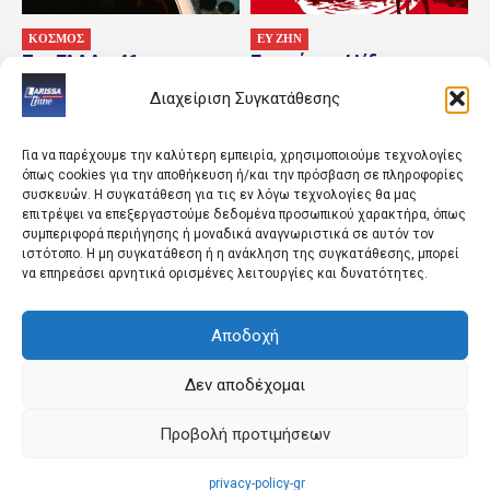
ΚΟΣΜΟΣ
ΕΥ ΖΗΝ
Στη ΓΑΔΑ η 46χρονη της
Γιοσούκου: Η ίδια η
Marfin – Οι πρώτες
διαδρομή είναι η
Διαχείριση Συγκατάθεσης
φωτογραφίες από την
πραγμάτωση.
άφιξή της
Για να παρέχουμε την καλύτερη εμπειρία, χρησιμοποιούμε τεχνολογίες
όπως cookies για την αποθήκευση ή/και την πρόσβαση σε πληροφορίες
συσκευών. Η συγκατάθεση για τις εν λόγω τεχνολογίες θα μας
επιτρέψει να επεξεργαστούμε δεδομένα προσωπικού χαρακτήρα, όπως
συμπεριφορά περιήγησης ή μοναδικά αναγνωριστικά σε αυτόν τον
ιστότοπο. Η μη συγκατάθεση ή η ανάκληση της συγκατάθεσης, μπορεί
να επηρεάσει αρνητικά ορισμένες λειτουργίες και δυνατότητες.
Αποδοχή
ΚΟΣΜΟΣ
ΠΟΛΙΤΙΣΜΟΣ
Σφοδρές καταιγίδες στις
Παγκόσμια πρεμιέρα για
Φιλιππίνες – Νεκροί και
το Godzilla Minus Zero
Δεν αποδέχομαι
τραυματίες στο βόρειο
στο φεστιβάλ της Νέας
τμήμα της χώρας
Υόρκης
Προβολή προτιμήσεων
privacy-policy-gr