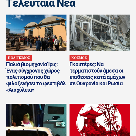
Tελευταία Nέα
ΠΟΛΙΤΙΣΜΟΣ
ΚΟΣΜΟΣ
Παλιά βιομηχανία Ίρις:
Γκουτέρες: Να
Ένας σύγχρονος χώρος
τερματιστούν άμεσα οι
πολιτισμού που θα
επιθέσεις κατά αμάχων
φιλοξενήσει το φεστιβάλ
σε Ουκρανία και Ρωσία
«Αισχύλεια»