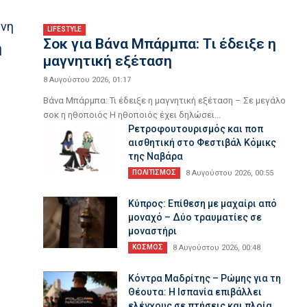
ενη
LIFESTYLE
Σoκ για Βάνα Μπάρμπα: Τι έδειξε η
η
μαγνητική εξέταση
8 Αυγούστου 2026, 01:17
Βάνα Μπάρμπα: Τι έδειξε η μαγνητική εξέταση – Σε μεγάλο
σοκ η ηθοποιός Η ηθοποιός έχει δηλώσει...
Ρετροφουτουρισμός και ποπ
αισθητική στο Φεστιβάλ Κόμικς
της Ναβάρα
ΠΟΛΙΤΙΣΜΟΣ
8 Αυγούστου 2026, 00:55
Κύπρος: Επίθεση με μαχαίρι από
μοναχό – Δύο τραυματίες σε
μοναστήρι
ΚΟΣΜΟΣ
8 Αυγούστου 2026, 00:48
Κόντρα Μαδρίτης – Ρώμης για τη
Θέουτα: Η Ισπανία επιβάλλει
ελέγχους σε πτήσεις και πλοία