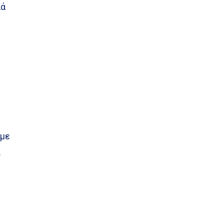
λά
 με
.