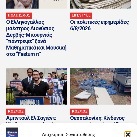
ΠΟΛΙΤΙΣΜΟΣ
LIFESTYLE
Ο Ελληνόγαλλος
Οι πολιτικές εφημερίδες
μαέστρος Διονύσιος
6/8/2026
Δερβής-Μπουρνιάς
“πάντρεψε” ξανά
Μαθηματικά και Μουσική
στο “Festum π”
ΚΟΣΜΟΣ
ΚΟΣΜΟΣ
Αμπντούλ Ελ Σαγιέντ:
Θεσσαλονίκη: Κίνδυνος
Κέρδισε στις εκλογές των
πυρκαγιάς από μπάζα
Δημοκρατικών την
που πετούσαν σε
Διαχείριση Συγκατάθεσης