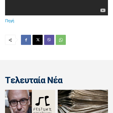
Πηγή
Tελευταία Nέα