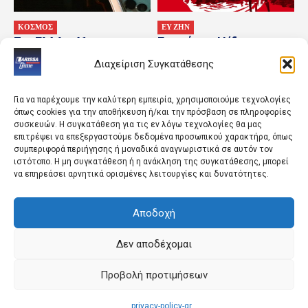
ΚΟΣΜΟΣ
ΕΥ ΖΗΝ
Στη ΓΑΔΑ η 46χρονη της
Γιοσούκου: Η ίδια η
Marfin – Οι πρώτες
διαδρομή είναι η
Διαχείριση Συγκατάθεσης
φωτογραφίες από την
πραγμάτωση.
άφιξή της
Για να παρέχουμε την καλύτερη εμπειρία, χρησιμοποιούμε τεχνολογίες
όπως cookies για την αποθήκευση ή/και την πρόσβαση σε πληροφορίες
συσκευών. Η συγκατάθεση για τις εν λόγω τεχνολογίες θα μας
επιτρέψει να επεξεργαστούμε δεδομένα προσωπικού χαρακτήρα, όπως
συμπεριφορά περιήγησης ή μοναδικά αναγνωριστικά σε αυτόν τον
ιστότοπο. Η μη συγκατάθεση ή η ανάκληση της συγκατάθεσης, μπορεί
να επηρεάσει αρνητικά ορισμένες λειτουργίες και δυνατότητες.
Αποδοχή
ΚΟΣΜΟΣ
ΠΟΛΙΤΙΣΜΟΣ
Σφοδρές καταιγίδες στις
Παγκόσμια πρεμιέρα για
Φιλιππίνες – Νεκροί και
το Godzilla Minus Zero
Δεν αποδέχομαι
τραυματίες στο βόρειο
στο φεστιβάλ της Νέας
τμήμα της χώρας
Υόρκης
Προβολή προτιμήσεων
privacy-policy-gr