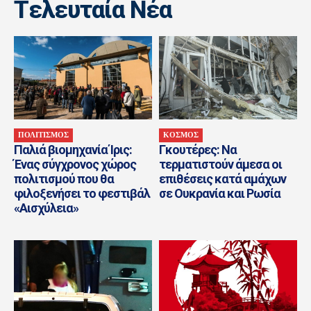
Tελευταία Nέα
ΠΟΛΙΤΙΣΜΟΣ
ΚΟΣΜΟΣ
Παλιά βιομηχανία Ίρις:
Γκουτέρες: Να
Ένας σύγχρονος χώρος
τερματιστούν άμεσα οι
πολιτισμού που θα
επιθέσεις κατά αμάχων
φιλοξενήσει το φεστιβάλ
σε Ουκρανία και Ρωσία
«Αισχύλεια»