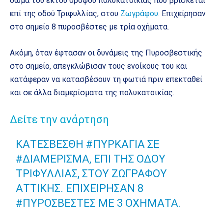
δώμα του έκτου ορόφου πολυκατοικίας που βρίσκεται
επί της οδού Τριφυλλίας, στου
Ζωγράφου
. Επιχείρησαν
στο σημείο 8 πυροσβέστες με τρία οχήματα.
Ακόμη, όταν έφτασαν οι δυνάμεις της Πυροσβεστικής
στο σημείο, απεγκλώβισαν τους ενοίκους του και
κατάφεραν να κατασβέσουν τη φωτιά πριν επεκταθεί
και σε άλλα διαμερίσματα της πολυκατοικίας.
Δείτε την ανάρτηση
ΚΑΤΕΣΒΈΣΘΗ
#ΠΥΡΚΑΓΙΆ
ΣΕ
#ΔΙΑΜΈΡΙΣΜΑ
, ΕΠΊ ΤΗΣ ΟΔΟΎ
ΤΡΙΦΥΛΛΊΑΣ, ΣΤΟΥ ΖΩΓΡΆΦΟΥ
ΑΤΤΙΚΉΣ. ΕΠΙΧΕΊΡΗΣΑΝ 8
#ΠΥΡΟΣΒΈΣΤΕΣ
ΜΕ 3 ΟΧΉΜΑΤΑ.