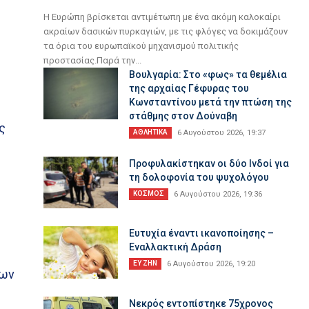
Η Ευρώπη βρίσκεται αντιμέτωπη με ένα ακόμη καλοκαίρι
ακραίων δασικών πυρκαγιών, με τις φλόγες να δοκιμάζουν
τα όρια του ευρωπαϊκού μηχανισμού πολιτικής
προστασίας.Παρά την...
Βουλγαρία: Στο «φως» τα θεμέλια
της αρχαίας Γέφυρας του
Κωνσταντίνου μετά την πτώση της
στάθμης στον Δούναβη
ς
ΑΘΛΗΤΙΚΑ
6 Αυγούστου 2026, 19:37
Προφυλακίστηκαν οι δύο Ινδοί για
τη δολοφονία του ψυχολόγου
ΚΟΣΜΟΣ
6 Αυγούστου 2026, 19:36
ς
Ευτυχία έναντι ικανοποίησης –
Εναλλακτική Δράση
ΕΥ ΖΗΝ
6 Αυγούστου 2026, 19:20
μων
Nεκρός εντοπίστηκε 75χρονος