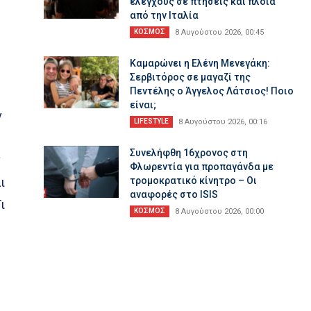
ελέγχους σε πτήσεις και πλοία
από την Ιταλία
ΚΟΣΜΟΣ
8 Αυγούστου 2026, 00:45
Καμαρώνει η Ελένη Μενεγάκη:
Σερβιτόρος σε μαγαζί της
Πεντέλης ο Άγγελος Λάτσιος! Ποιο
είναι;
ν
LIFESTYLE
8 Αυγούστου 2026, 00:16
Συνελήφθη 16χρονος στη
ν
Φλωρεντία για προπαγάνδα με
ι
τρομοκρατικό κίνητρο – Οι
αναφορές στο ISIS
ι
ΚΟΣΜΟΣ
8 Αυγούστου 2026, 00:00