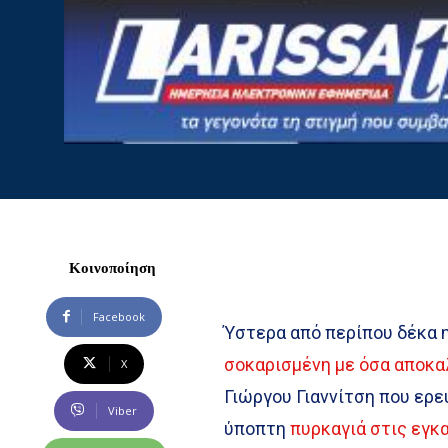
Κοινοποίηση
Facebook
Ύστερα από περίπου δέκα 
σοκαρισμένη με όσα αποκ
X
Γιώργου Γιαννίτση που ερε
Viber
ύποπτη
πυρκαγιά στις εγκ