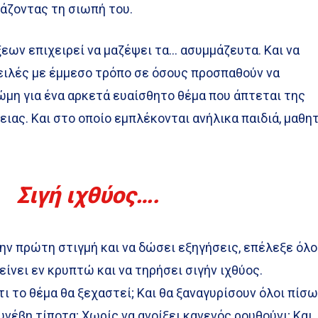
πάζοντας τη σιωπή του.
εων επιχειρεί να μαζέψει τα… ασυμμάζευτα. Και να
ειλές με έμμεσο τρόπο σε όσους προσπαθούν να
ώμη για ένα αρκετά ευαίσθητο θέμα που άπτεται της
ειας. Και στο οποίο εμπλέκονται ανήλικα παιδιά, μαθη
Σιγή ιχθύος….
την πρώτη στιγμή και να δώσει εξηγήσεις, επέλεξε όλο
είνει εν κρυπτώ και να τηρήσει σιγήν ιχθύος.
ι το θέμα θα ξεχαστεί; Και θα ξαναγυρίσουν όλοι πίσ
υνέβη τίποτα; Χωρίς να ανοίξει κανενός ρουθούνι; Και