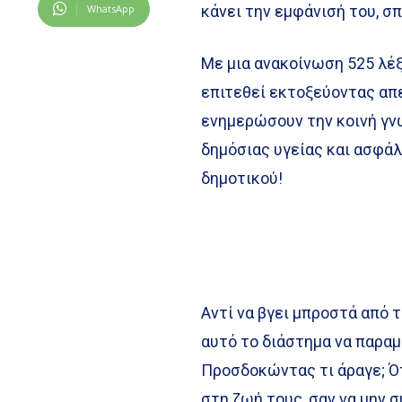
WhatsApp
κάνει την εμφάνισή του, σ
Με μια ανακοίνωση 525 λέξ
επιτεθεί εκτοξεύοντας απ
ενημερώσουν την κοινή γν
δημόσιας υγείας και ασφάλ
δημοτικού!
Αντί να βγει μπροστά από 
αυτό το διάστημα να παραμ
Προσδοκώντας τι άραγε; Ότ
στη ζωή τους, σαν να μην σ