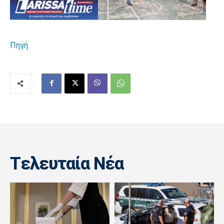
Πηγή
Tελευταία Nέα