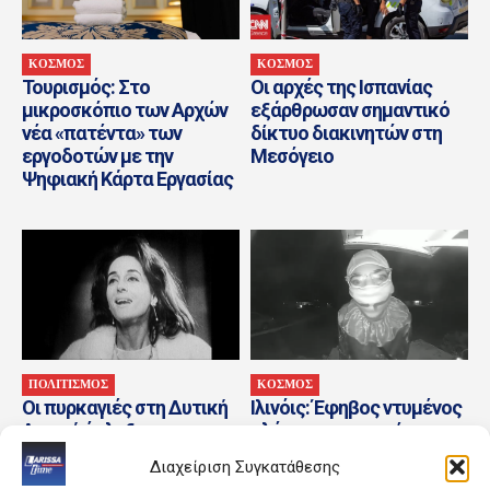
ΚΟΣΜΟΣ
ΚΟΣΜΟΣ
Τουρισμός: Στο
Οι αρχές της Ισπανίας
μικροσκόπιο των Αρχών
εξάρθρωσαν σημαντικό
νέα «πατέντα» των
δίκτυο διακινητών στη
εργοδοτών με την
Μεσόγειο
Ψηφιακή Κάρτα Εργασίας
ΠΟΛΙΤΙΣΜΟΣ
ΚΟΣΜΟΣ
Οι πυρκαγιές στη Δυτική
Ιλινόις: Έφηβος ντυμένος
Αττική έπληξαν και τον
κλόουν κατηγορείται για
Πολιτισμό – Αναβολή
τη δολοφονία 78χρονου
Διαχείριση Συγκατάθεσης
εκδηλώσεων στα
βετεράνου