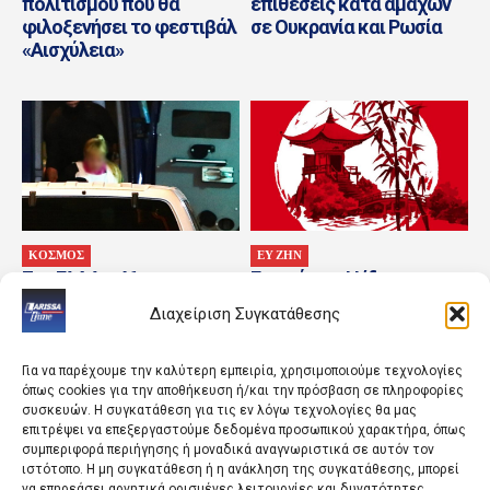
πολιτισμού που θα
επιθέσεις κατά αμάχων
φιλοξενήσει το φεστιβάλ
σε Ουκρανία και Ρωσία
«Αισχύλεια»
ΚΟΣΜΟΣ
ΕΥ ΖΗΝ
Στη ΓΑΔΑ η 46χρονη της
Γιοσούκου: Η ίδια η
Marfin – Οι πρώτες
διαδρομή είναι η
Διαχείριση Συγκατάθεσης
φωτογραφίες από την
πραγμάτωση.
άφιξή της
Για να παρέχουμε την καλύτερη εμπειρία, χρησιμοποιούμε τεχνολογίες
όπως cookies για την αποθήκευση ή/και την πρόσβαση σε πληροφορίες
συσκευών. Η συγκατάθεση για τις εν λόγω τεχνολογίες θα μας
επιτρέψει να επεξεργαστούμε δεδομένα προσωπικού χαρακτήρα, όπως
συμπεριφορά περιήγησης ή μοναδικά αναγνωριστικά σε αυτόν τον
ιστότοπο. Η μη συγκατάθεση ή η ανάκληση της συγκατάθεσης, μπορεί
να επηρεάσει αρνητικά ορισμένες λειτουργίες και δυνατότητες.